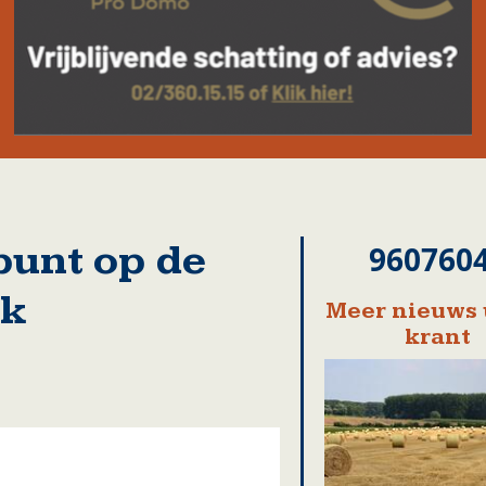
punt op de
960760
jk
Meer nieuws 
krant