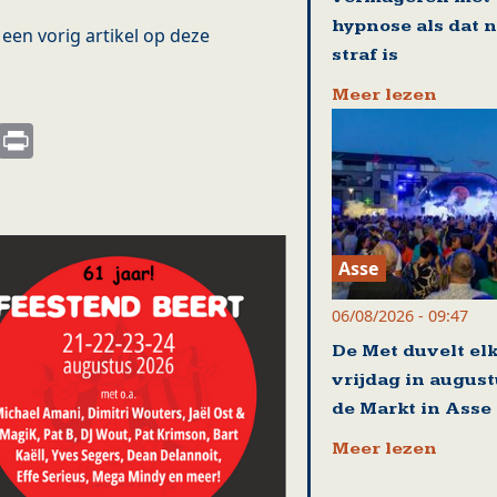
hypnose als dat n
een vorig artikel op deze
straf is
Meer lezen
s
nkedIn
Email
Print
Asse
06/08/2026 - 09:47
De Met duvelt el
vrijdag in august
de Markt in Asse
Meer lezen