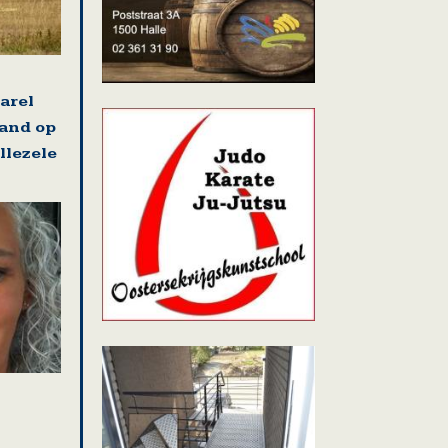
arel
land op
llezele