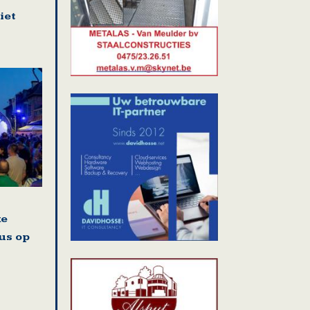
iet
ke
us op