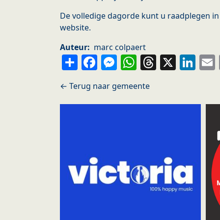
De volledige dagorde kunt u raadplegen in 
website.
Auteur
marc colpaert
Share
Facebook
Messenger
WhatsApp
Thread
X
Li