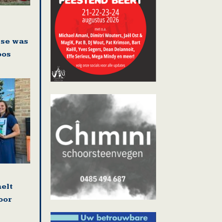
sse was
oos
elt
oor