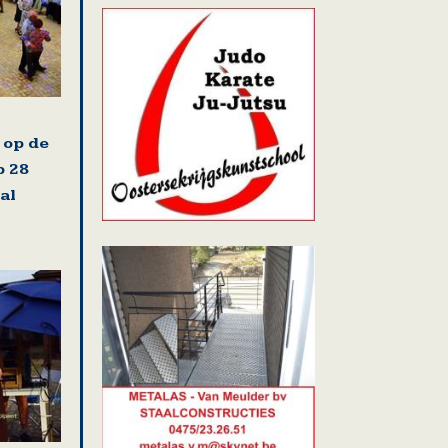
 op de
 28
al