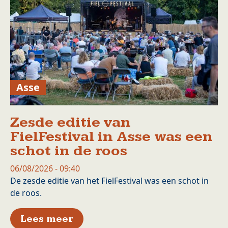
Asse
Zesde editie van
FielFestival in Asse was een
schot in de roos
06/08/2026 - 09:40
De zesde editie van het FielFestival was een schot in
de roos.
over Zesde editie van FielFest
Lees meer