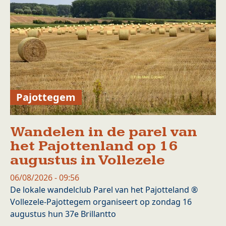
Pajottegem
Wandelen in de parel van
het Pajottenland op 16
augustus in Vollezele
06/08/2026 - 09:56
De lokale wandelclub Parel van het Pajotteland ®
Vollezele-Pajottegem organiseert op zondag 16
augustus hun 37e Brillantto