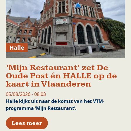
Halle
‘Mijn Restaurant’ zet De
Oude Post én HALLE op de
kaart in Vlaanderen
05/08/2026 - 08:03
Halle kijkt uit naar de komst van het VTM-
programma ‘Mijn Restaurant’.
over ‘Mijn Restaurant’ zet De
Lees meer