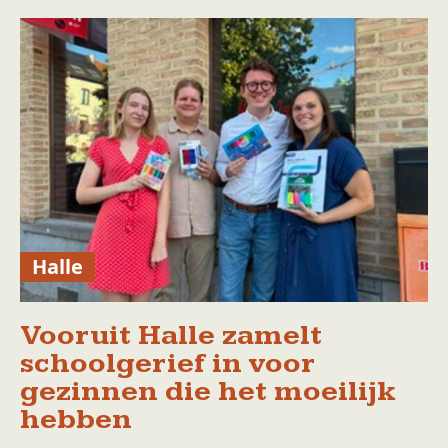
Halle
Vooruit Halle zamelt
schoolgerief in voor
gezinnen die het moeilijk
hebben