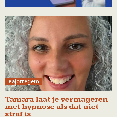
Pajottegem
Tamara laat je vermageren
met hypnose als dat niet
straf is