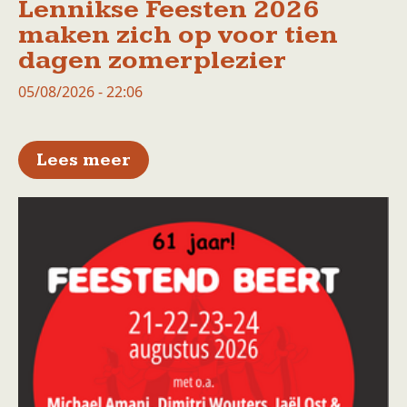
Lennikse Feesten 2026
maken zich op voor tien
dagen zomerplezier
05/08/2026 - 22:06
over Lennikse Feesten 2026 m
Lees meer