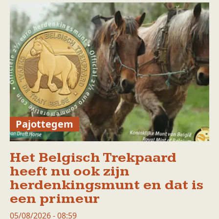
Pajottegem
Het Belgisch Trekpaard
heeft nu ook zijn
herdenkingsmunt en dat is
een primeur
05/08/2026 - 08:59