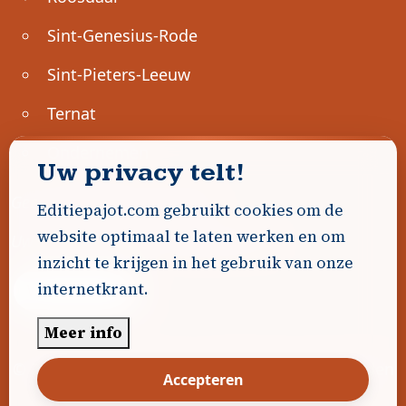
Sint-Genesius-Rode
Sint-Pieters-Leeuw
Ternat
Ondernemen
Uw privacy telt!
Geen advertenties gevonden.
Editiepajot.com gebruikt cookies om de
website optimaal te laten werken en om
Uw advertentie hier? Contacteer ons!
inzicht te krijgen in het gebruik van onze
internetkrant.
Word Partner!
Meer info
© 2026
Editiepajot.com
|
Algemene voorwaarden
Accepteren
|
Disclaimer
|
Privacybeleid
|
Cookiebeleid
|