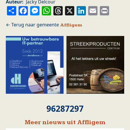
Auteur
Jacky Delcour
Share
Facebook
Messenger
WhatsApp
Threads
X
LinkedIn
Email
Prin
Affligem
96287297
Meer nieuws uit Affligem