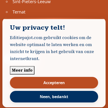
Sint-Pieters-Leeuw
Ternat
Ondernemen
Uw privacy telt!
Geen advertenties gevonden.
Editiepajot.com gebruikt cookies om de
website optimaal te laten werken en om
Uw advertentie hier? Contacteer ons!
inzicht te krijgen in het gebruik van onze
internetkrant.
Word Partner!
Meer info
© 2026
Editiepajot.com
|
Algemene voorwaarden
Accepteren
|
Disclaimer
|
Privacybeleid
|
Cookiebeleid
|
Gerealiseerd door
DavidHosse.net
Neen, bedankt