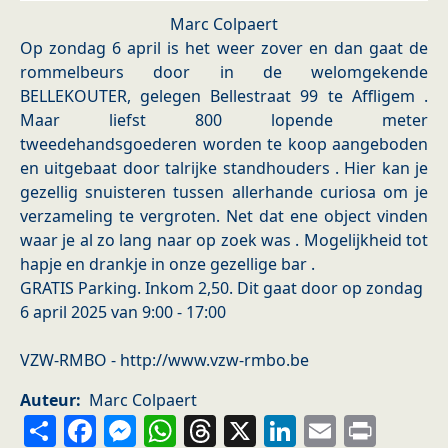
Marc Colpaert
Op zondag 6 april is het weer zover en dan gaat de
rommelbeurs door in de welomgekende
BELLEKOUTER, gelegen Bellestraat 99 te Affligem .
Maar liefst 800 lopende meter
tweedehandsgoederen worden te koop aangeboden
en uitgebaat door talrijke standhouders . Hier kan je
gezellig snuisteren tussen allerhande curiosa om je
verzameling te vergroten. Net dat ene object vinden
waar je al zo lang naar op zoek was . Mogelijkheid tot
hapje en drankje in onze gezellige bar .
GRATIS Parking. Inkom 2,50. Dit gaat door op zondag
6 april 2025 van 9:00 - 17:00
VZW-RMBO - http://www.vzw-rmbo.be
Auteur
Marc Colpaert
Share
Facebook
Messenger
WhatsApp
Threads
X
LinkedIn
Email
Prin