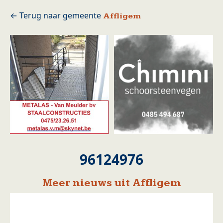
Affligem
96124976
Meer nieuws uit Affligem