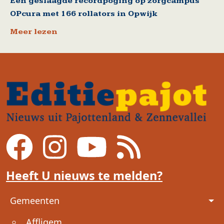
Een geslaagde recordpoging op zorgcampus
OPcura met 166 rollators in Opwijk
Meer lezen
Heeft U nieuws te melden?
Voet
Gemeenten
Affligem