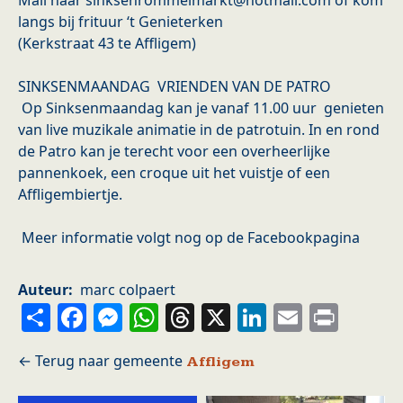
Mail naar sinksenrommelmarkt@hotmail.com of kom
langs bij frituur ‘t Genieterken
(Kerkstraat 43 te Affligem)
SINKSENMAANDAG VRIENDEN VAN DE PATRO
Op Sinksenmaandag kan je vanaf 11.00 uur genieten
van live muzikale animatie in de patrotuin. In en rond
de Patro kan je terecht voor een overheerlijke
pannenkoek, een croque uit het vuistje of een
Affligembiertje.
Meer informatie volgt nog op de Facebookpagina
Auteur
marc colpaert
Share
Facebook
Messenger
WhatsApp
Threads
X
LinkedIn
Email
Prin
Affligem