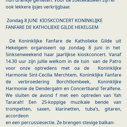
hun drankje genieten. Voor de zoetekauwen zijn er
ook lekkere ijsjes verkrijgbaar.
Zondag 8 JUNI KIOSKCONCERT KONINKLIJKE
FANFARE DE KATHOLIEKE GILDE HEKELGEM
De Koninklijke Fanfare de Katholieke Gilde uit
Hekelgem organiseert op zondag 8 juni in het
Sinksenweekend haar jaarlijkse kioskconcert. Vanaf
14.30 uur zijn jullie welkom in de tuin van de Patro
voor onze optredens met oa de Koninklijke
Harmonie Sint-Cecilia Merchtem, Koninklijke Fanfare
de verbroedering Borchtlombeek, Koninklijke
Harmonie de Dendergalm en Concertband Teralfene.
We sluiten de avond f met een optreden van Yah
Tararah! Een 25-koppige muzikale bende van
trompetten, saxen, klarinetten, tuba’s, gitaren,
accordeon
en een percussiesectie. Ze brengen stevige balkan-