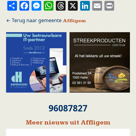
Share
Facebook
Messenger
WhatsApp
Threads
X
LinkedIn
Email
Prin
Affligem
96087827
Meer nieuws uit Affligem