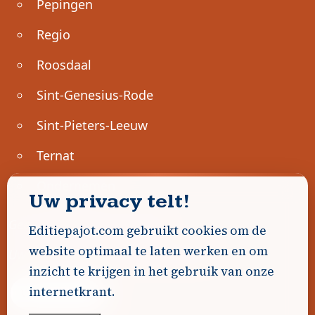
Pepingen
Regio
Roosdaal
Sint-Genesius-Rode
Sint-Pieters-Leeuw
Ternat
Ondernemen
Uw privacy telt!
Geen advertenties gevonden.
Editiepajot.com gebruikt cookies om de
website optimaal te laten werken en om
Uw advertentie hier? Contacteer ons!
inzicht te krijgen in het gebruik van onze
internetkrant.
Word Partner!