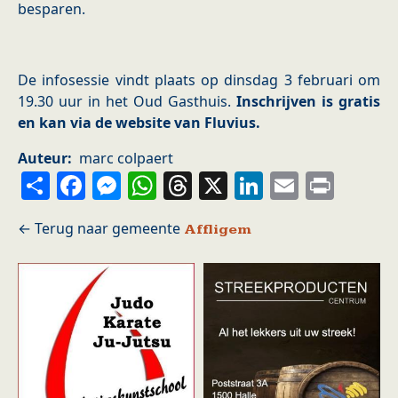
besparen.
De infosessie vindt plaats op dinsdag 3 februari om
19.30 uur in het Oud Gasthuis.
Inschrijven is gratis
en kan via de website van Fluvius.
Auteur
marc colpaert
Share
Facebook
Messenger
WhatsApp
Threads
X
LinkedIn
Email
Prin
Affligem