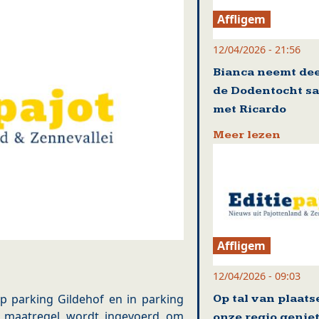
Affligem
12/04/2026 - 21:56
Bianca neemt dee
de Dodentocht s
met Ricardo
Meer lezen
Affligem
12/04/2026 - 09:03
p parking Gildehof en in parking
Op tal van plaats
e maatregel wordt ingevoerd om
onze regio genie