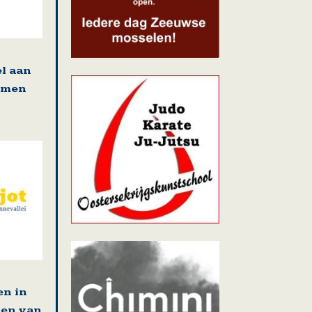
l aan
amen
en in
ten van