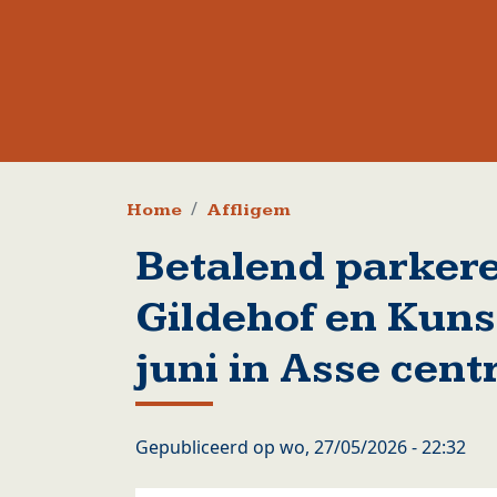
Kruimelpad
Home
Affligem
Betalend parker
Gildehof en Kuns
juni in Asse cen
Gepubliceerd op
wo, 27/05/2026 - 22:32