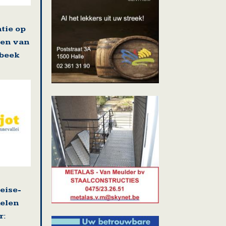
tie op
ten van
lbeek
eise-
kelen
r: