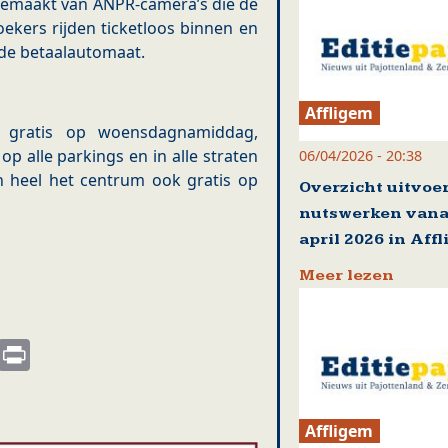
 gemaakt van ANPR-camera’s die de
ekers rijden ticketloos binnen en
a de betaalautomaat.
Affligem
r gratis op woensdagnamiddag,
p alle parkings en in alle straten
06/04/2026 - 20:38
in heel het centrum ook gratis op
Overzicht uitvoe
nutswerken vana
april 2026 in Aff
Meer lezen
s
nkedIn
Email
Print
Affligem