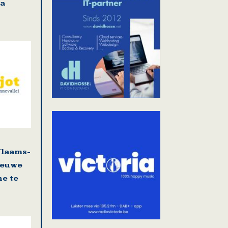
ra
Vlaams-
ieuwe
e te