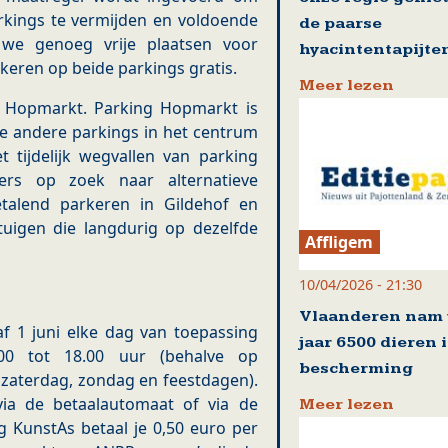
rkings te vermijden en voldoende
de paarse
n we genoeg vrije plaatsen voor
hyacintentapijte
keren op beide parkings gratis.
Meer lezen
 Hopmarkt. Parking Hopmarkt is
lle andere parkings in het centrum
t tijdelijk wegvallen van parking
rs op zoek naar alternatieve
etalend parkeren in Gildehof en
uigen die langdurig op dezelfde
Affligem
10/04/2026 - 21:30
Vlaanderen nam 
af 1 juni elke dag van toepassing
jaar 6500 dieren 
00 tot 18.00 uur (behalve op
bescherming
aterdag, zondag en feestdagen).
via de betaalautomaat of via de
Meer lezen
 KunstAs betaal je 0,50 euro per