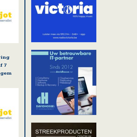
ring
f 7
ligem