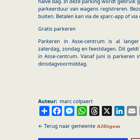
halve dag. In deze parking wordt gebruik
parkeerduur van wagens registreren. Bezo
buiten. Betalen kan via de xparc-app of vi
Gratis parkeren
Parkeren in Asse-centrum is al lange
zaterdag, zondag en feestdagen. Dit geldt o
in Asse-centrum. Vanaf juni is parkeren 
dinsdagvoormiddag.
Auteur
marc colpaert
Share
Facebook
Messenger
WhatsApp
Thread
X
Li
Affligem