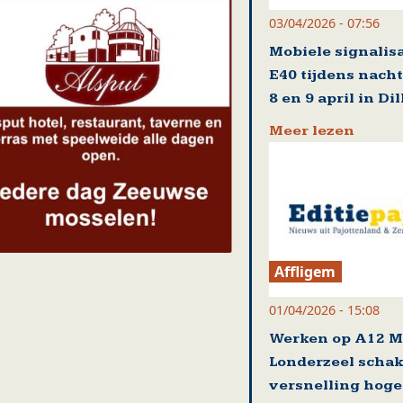
03/04/2026 - 07:56
Mobiele signalisa
E40 tijdens nach
8 en 9 april in Di
Meer lezen
Affligem
01/04/2026 - 15:08
Werken op A12 M
Londerzeel scha
versnelling hoge