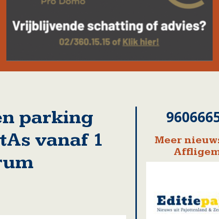
en parking
960666
tAs vanaf 1
Meer nieuws
Afflige
trum