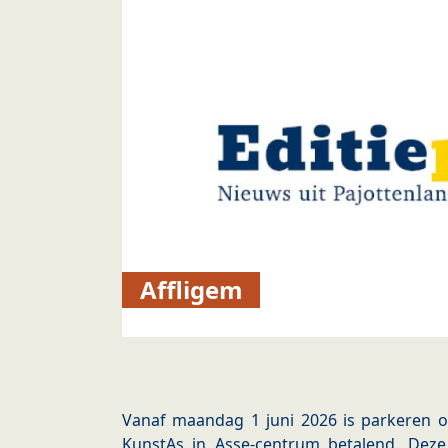
Affligem
Vanaf maandag 1 juni 2026 is parkeren o
KunstAs in Asse-centrum betalend. Dez