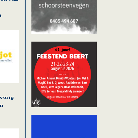
n
vorig
in