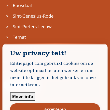
Roosdaal
Sint-Genesius-Rode
Sint-Pieters-Leeuw
Ternat
Ondernemen
Uw privacy telt!
Geen advertenties gevonden.
Editiepajot.com gebruikt cookies om de
website optimaal te laten werken en om
Uw advertentie hier? Contacteer ons!
inzicht te krijgen in het gebruik van onze
internetkrant.
Word Partner!
Meer info
© 2026
Editiepajot.com
|
Algemene voorwaarden
Accepteren