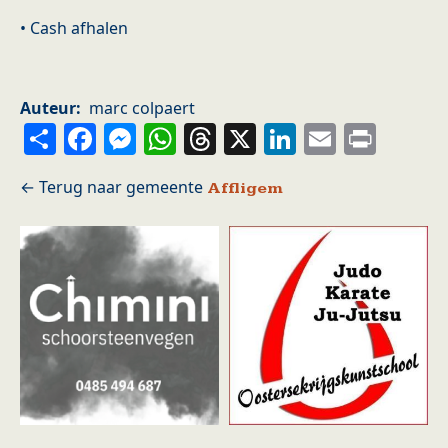
• Cash afhalen
Auteur
marc colpaert
Share
Facebook
Messenger
WhatsApp
Threads
X
LinkedIn
Email
Prin
Affligem