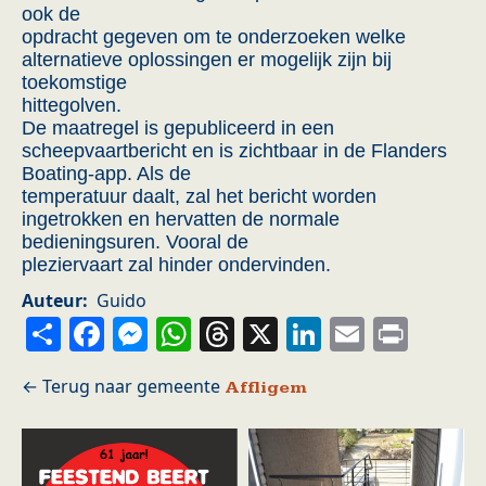
ook de
opdracht gegeven om te onderzoeken welke
alternatieve oplossingen er mogelijk zijn bij
toekomstige
hittegolven.
De maatregel is gepubliceerd in een
scheepvaartbericht en is zichtbaar in de Flanders
Boating-app. Als de
temperatuur daalt, zal het bericht worden
ingetrokken en hervatten de normale
bedieningsuren. Vooral de
pleziervaart zal hinder ondervinden.
Auteur
Guido
Share
Facebook
Messenger
WhatsApp
Threads
X
LinkedIn
Email
Prin
Affligem