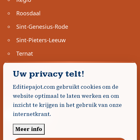
Roosdaal
Sint-Genesius-Rode
Sint-Pieters-Leeuw
Ternat
Ondernemen
Uw privacy telt!
Geen advertenties gevonden.
Editiepajot.com gebruikt cookies om de
website optimaal te laten werken en om
Uw advertentie hier? Contacteer ons!
inzicht te krijgen in het gebruik van onze
internetkrant.
Word Partner!
Meer info