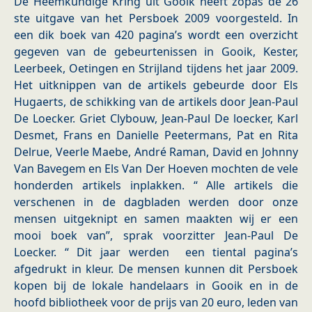
De Heemkundige Kring uit Gooik heeft zopas de 26
ste uitgave van het Persboek 2009 voorgesteld. In
een dik boek van 420 pagina’s wordt een overzicht
gegeven van de gebeurtenissen in Gooik, Kester,
Leerbeek, Oetingen en Strijland tijdens het jaar 2009.
Het uitknippen van de artikels gebeurde door Els
Hugaerts, de schikking van de artikels door Jean-Paul
De Loecker. Griet Clybouw, Jean-Paul De loecker, Karl
Desmet, Frans en Danielle Peetermans, Pat en Rita
Delrue, Veerle Maebe, André Raman, David en Johnny
Van Bavegem en Els Van Der Hoeven mochten de vele
honderden artikels inplakken. “ Alle artikels die
verschenen in de dagbladen werden door onze
mensen uitgeknipt en samen maakten wij er een
mooi boek van”, sprak voorzitter Jean-Paul De
Loecker. “ Dit jaar werden een tiental pagina’s
afgedrukt in kleur. De mensen kunnen dit Persboek
kopen bij de lokale handelaars in Gooik en in de
hoofd bibliotheek voor de prijs van 20 euro, leden van