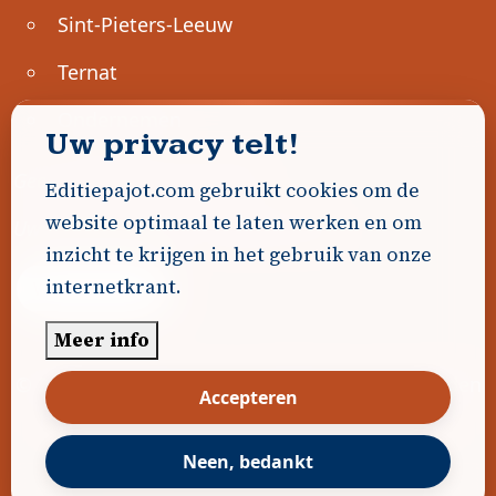
Sint-Pieters-Leeuw
Ternat
Ondernemen
Uw privacy telt!
Geen advertenties gevonden.
Editiepajot.com gebruikt cookies om de
website optimaal te laten werken en om
Uw advertentie hier? Contacteer ons!
inzicht te krijgen in het gebruik van onze
internetkrant.
Word Partner!
Meer info
© 2026
Editiepajot.com
|
Algemene voorwaarden
Accepteren
|
Disclaimer
|
Privacybeleid
|
Cookiebeleid
|
Gerealiseerd door
DavidHosse.net
Neen, bedankt