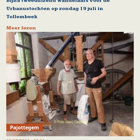
Bijna tweeduizend wandelaars voor de
Urbanustochten op zondag 19 juli in
Tollembeek
Meer lezen
Pajottegem