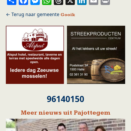
Gooik
96140150
Meer nieuws uit Pajottegem