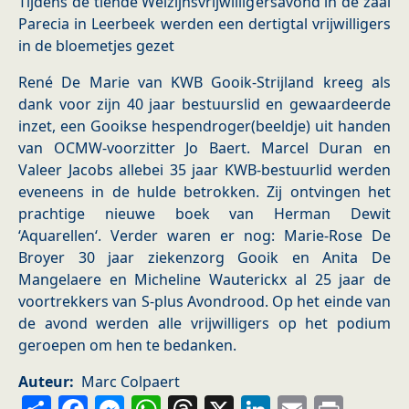
Tijdens de tiende Welzijnsvrijwilligersavond in de zaal
Parecia in Leerbeek werden een dertigtal vrijwilligers
in de bloemetjes gezet
René De Marie van KWB Gooik-Strijland kreeg als
dank voor zijn 40 jaar bestuurslid en gewaardeerde
inzet, een Gooikse hespendroger(beeldje) uit handen
van OCMW-voorzitter Jo Baert. Marcel Duran en
Valeer Jacobs allebei 35 jaar KWB-bestuurlid werden
eveneens in de hulde betrokken. Zij ontvingen het
prachtige nieuwe boek van Herman Dewit
‘Aquarellen‘. Verder waren er nog: Marie-Rose De
Broyer 30 jaar ziekenzorg Gooik en Anita De
Mangelaere en Micheline Wauterickx al 25 jaar de
voortrekkers van S-plus Avondrood. Op het einde van
de avond werden alle vrijwilligers op het podium
geroepen om hen te bedanken.
Auteur
Marc Colpaert
Share
Facebook
Messenger
WhatsApp
Threads
X
LinkedIn
Email
Prin