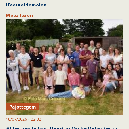
Heetveldemolen
Meer lezen
Pajottegem
18/07/2026 - 22:02
Al het zesde buurtfeest in Cache Debacker in