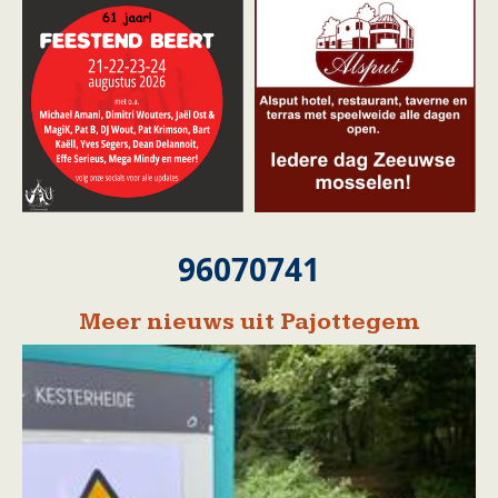
96070741
Meer nieuws uit Pajottegem