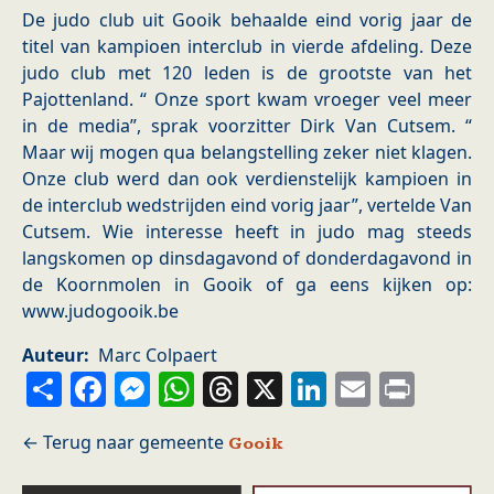
De judo club uit Gooik behaalde eind vorig jaar de
titel van kampioen interclub in vierde afdeling. Deze
judo club met 120 leden is de grootste van het
Pajottenland. “ Onze sport kwam vroeger veel meer
in de media”, sprak voorzitter Dirk Van Cutsem. “
Maar wij mogen qua belangstelling zeker niet klagen.
Onze club werd dan ook verdienstelijk kampioen in
de interclub wedstrijden eind vorig jaar”, vertelde Van
Cutsem. Wie interesse heeft in judo mag steeds
langskomen op dinsdagavond of donderdagavond in
de Koornmolen in Gooik of ga eens kijken op:
www.judogooik.be
Auteur
Marc Colpaert
Share
Facebook
Messenger
WhatsApp
Threads
X
LinkedIn
Email
Prin
Gooik