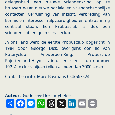
gelegenheid een nieuwe vriendenkring op te
bouwen waar nieuwe sociale en vriendschappelijke
contacten, verruiming van inzicht, verbreding van
kennis en interesse, hulpvaardigheid en ontspanning
centraal staan. Een Probusclub is dus een
vriendenclub en geen serviceclub.
In ons land werd de eerste Probusclub opgericht in
1984 door George Dick, overigens een lid van
Rotaryclub Antwerpen-Ring. Probusclub
Pajottenland-Heyde is intussen reeds club nummer
102. Alle clubs bijeen tellen al meer dan 3000 leden.
Contact en info: Marc Bosmans 054/567324.
Auteur
Godelieve Deschuyffeleer
Share
Facebook
Messenger
WhatsApp
Threads
X
LinkedIn
Email
Prin