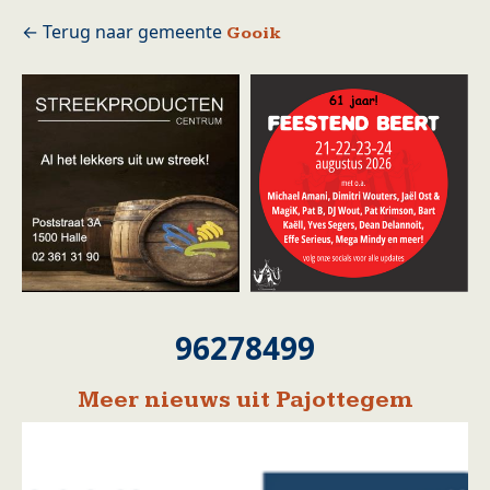
Gooik
96278499
Meer nieuws uit Pajottegem