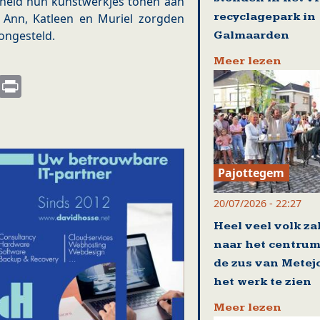
rheid hun kunstwerkjes tonen aan
recyclagepark in
, Ann, Katleen en Muriel zorgden
ongesteld.
Galmaarden
Meer lezen
s
nkedIn
Email
Print
Pajottegem
20/07/2026 - 22:27
Heel veel volk za
naar het centrum
de zus van Metej
het werk te zien
Meer lezen