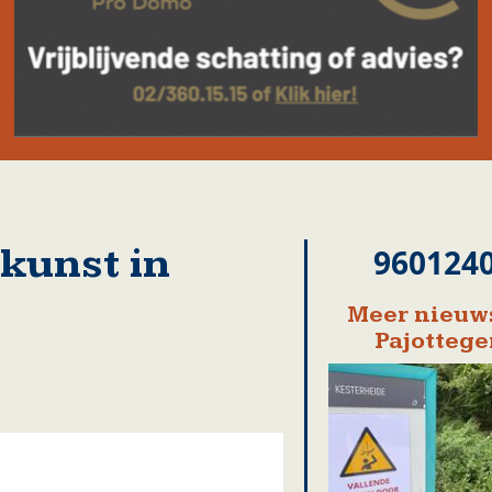
kunst in
960124
Meer nieuws
Pajotteg