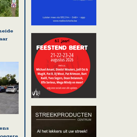
heide
aar
ens
roegere