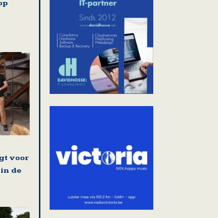
op
gt voor
 in de