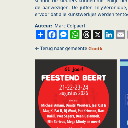
school. De kleuters konden met enige fie
de aanwezigen. De juffen Tilly,Veronique
ervoor dat alle kunstwerkjes werden tento
Auteur
Marc Colpaert
Share
Facebook
Messenger
WhatsApp
Thread
X
Li
Gooik