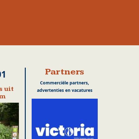
Partners
01
Commerciële partners,
 uit
advertenties en vacatures
em