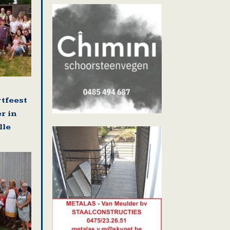
rtfeest
r in
lle