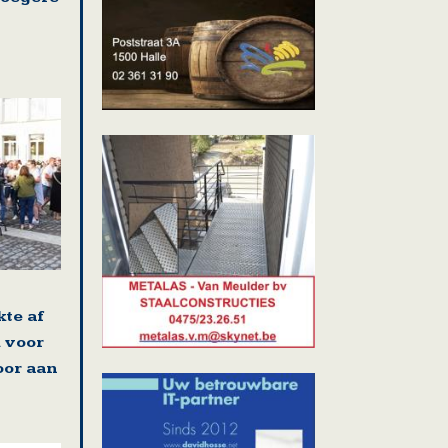
kte af
 voor
oor aan