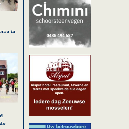
erre in
nd
 de