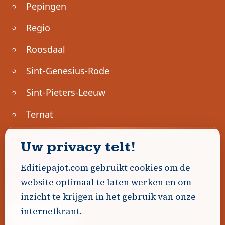
Pepingen
Regio
Roosdaal
Sint-Genesius-Rode
Sint-Pieters-Leeuw
Ternat
Ondernemen
Uw privacy telt!
Geen advertenties gevonden.
Editiepajot.com gebruikt cookies om de
website optimaal te laten werken en om
Uw advertentie hier? Contacteer ons!
inzicht te krijgen in het gebruik van onze
internetkrant.
Word Partner!