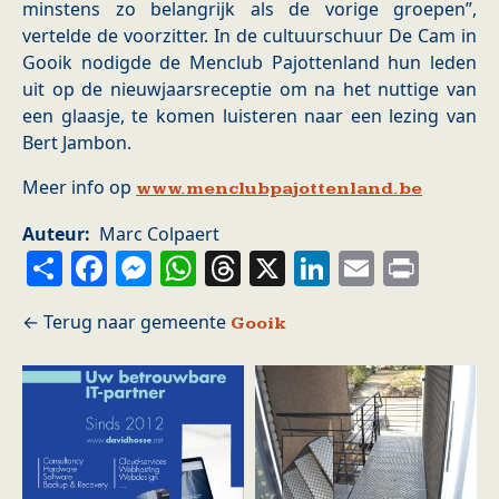
minstens zo belangrijk als de vorige groepen”,
vertelde de voorzitter. In de cultuurschuur De Cam in
Gooik nodigde de Menclub Pajottenland hun leden
uit op de nieuwjaarsreceptie om na het nuttige van
een glaasje, te komen luisteren naar een lezing van
Bert Jambon.
Meer info op
www.menclubpajottenland.be
Auteur
Marc Colpaert
Share
Facebook
Messenger
WhatsApp
Threads
X
LinkedIn
Email
Prin
Gooik