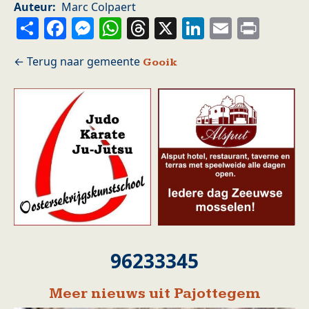
Auteur
Marc Colpaert
Share
Facebook
Messenger
WhatsApp
Threads
X
LinkedIn
Email
Prin
Gooik
96233345
Meer nieuws uit Pajottegem