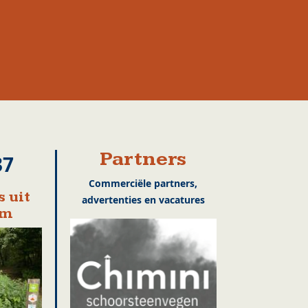
Partners
37
Commerciële partners,
 uit
advertenties en vacatures
em