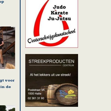
op
gt voor
 in de