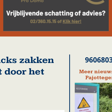
ucks zakken
960680
t door het
Meer nieuws
Pajotteg