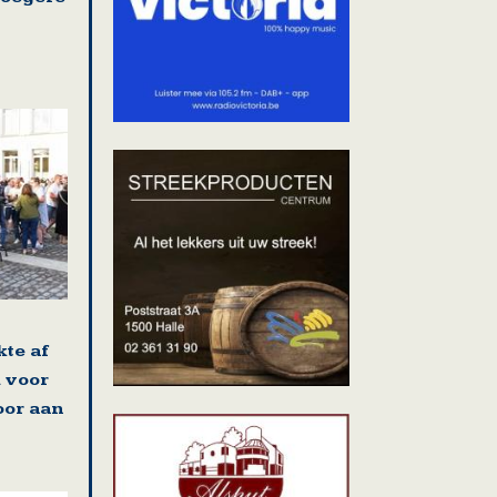
kte af
 voor
oor aan