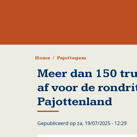
Kruimelpad
Home
Pajottegem
Meer dan 150 tr
af voor de rondri
Pajottenland
Gepubliceerd op
za, 19/07/2025 - 12:29