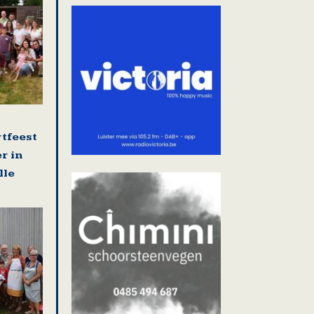
rtfeest
r in
lle