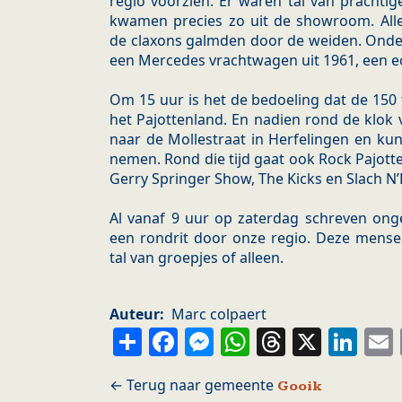
regio voorzien. Er waren tal van prachti
kwamen precies zo uit de showroom. All
de claxons galmden door de weiden. Onder
een Mercedes vrachtwagen uit 1961, een ec
Om 15 uur is het de bedoeling dat de 150
het Pajottenland. En nadien rond de klok 
naar de Mollestraat in Herfelingen en k
nemen. Rond die tijd gaat ook Rock Pajot
Gerry Springer Show, The Kicks en Slach N’
Al vanaf 9 uur op zaterdag schreven onge
een rondrit door onze regio. Deze mense
tal van groepjes of alleen.
Auteur
Marc colpaert
Share
Facebook
Messenger
WhatsApp
Thread
X
Li
Gooik