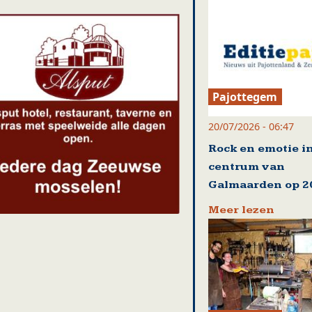
Pajottegem
20/07/2026 - 06:47
Rock en emotie i
centrum van
Galmaarden op 20
Meer lezen