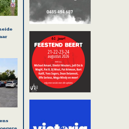
heide
aar
ens
roegere