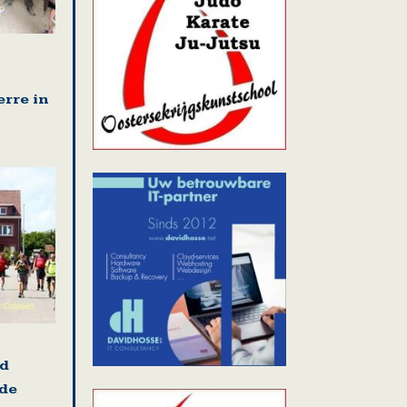
erre in
nd
 de