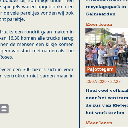
ge bolides bij, sommige onder hen
e spiegels waren opgeblonken en
recyclagepark in
 de vele pareltjes vonden wij ook
Galmaarden
ht pareltje.
Meer lezen
 trucks een rondrit gaan maken in
van 16.30 komen alle trucks terug
unnen de mensen een kijkje komen
tegem van start met namen als The
Roses.
Pajottegem
veer een 300 bikers zich in voor
n vertrokken niet samen maar in
20/07/2026 - 22:27
Heel veel volk za
naar het centrum
de zus van Metej
s
nkedIn
Email
Print
het werk te zien
Meer lezen