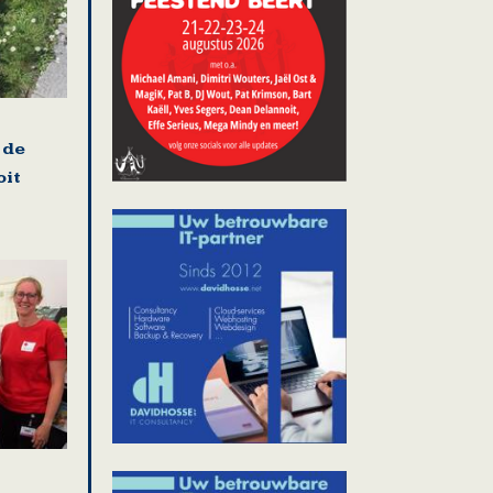
 de
oit