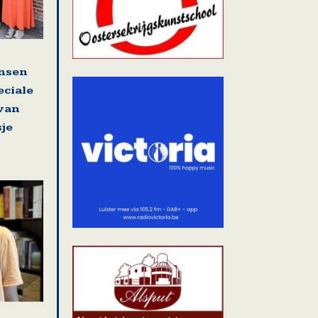
nsen
eciale
 van
sje