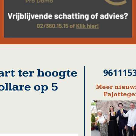
rt ter hoogte
961115
ollare op 5
Meer nieuws
Pajotteg