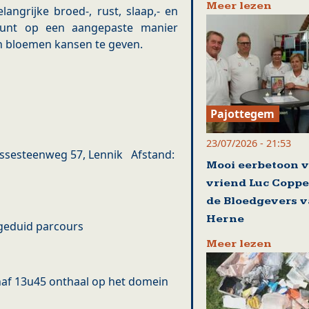
Meer lezen
angrijke broed-, rust, slaap,- en
punt op een aangepaste manier
n bloemen kansen te geven.
Pajottegem
23/07/2026 - 21:53
Assesteenweg 57, Lennik Afstand:
Mooi eerbetoon 
vriend Luc Coppe
de Bloedgevers 
Herne
ngeduid parcours
Meer lezen
anaf 13u45 onthaal op het domein