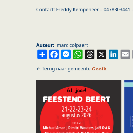
Contact: Freddy Kempeneer – 0478303441 
Auteur
marc colpaert
Share
Facebook
Messenger
WhatsApp
Thread
X
Li
Gooik