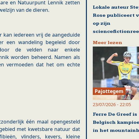
llare en Natuurpunt Lennik zetten
Lokale auteur St
welzijn van de dieren.
Rose publiceert 
op zijn
sciencefictionre
r kan iedereen vrij de aangeduide
er een wandeling begeleid door
Meer lezen
 door de velden naar enkele
ennik worden beheerd. Namen als
oen vermoeden dat het om echte
Pajottegem
23/07/2026 - 22:05
Ferre De Greef is
tzonderlijk één maal opengesteld
Belgisch kampio
k gebied met kwetsbare natuur dat
in het mountain
ieën, vlinders, kevers, kleine