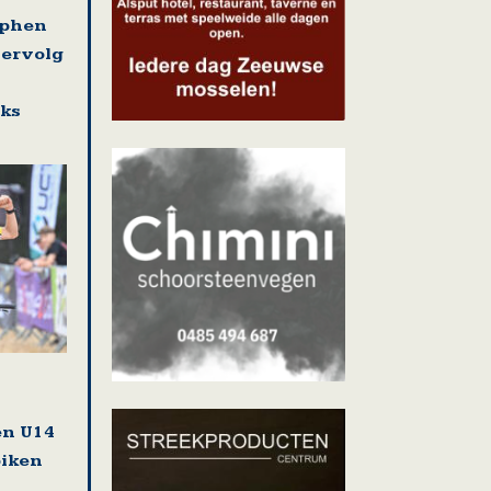
ephen
vervolg
eks
en U14
biken