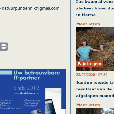
Luc kwam al voor
– natuurpuntlennik@gmail.com
ste keer bloed d
in Herne
Meer lezen
s
nkedIn
Email
Print
Pajottegem
23/07/2026 - 07:35
Justine toonde tr
resultaat van de
afgelopen maan
Meer lezen