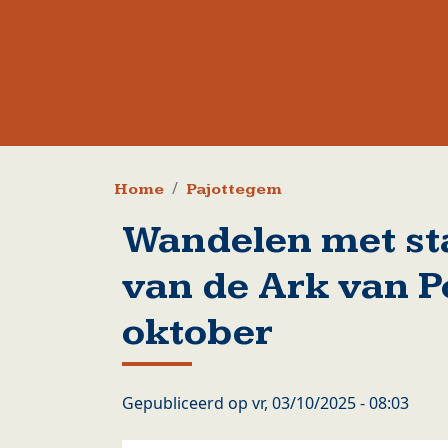
Kruimelpad
Home
Pajottegem
Wandelen met sta
van de Ark van P
oktober
Gepubliceerd op
vr, 03/10/2025 - 08:03