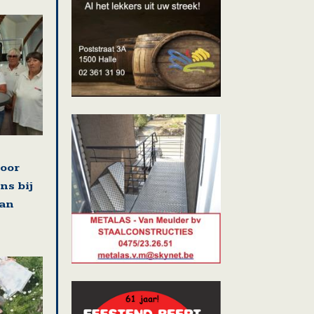
voor
ns bij
van