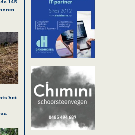
 de 145
oneren
ots het
den