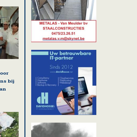
voor
ns bij
van