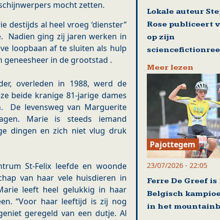
 de schijnwerpers mocht zetten.
Lokale auteur St
 destijds al heel vroeg ‘dienster”
Rose publiceert 
e. Nadien ging zij jaren werken in
op zijn
ve loopbaan af te sluiten als hulp
sciencefictionre
n geneesheer in de grootstad .
Meer lezen
der, overleden in 1988, werd de
ze beide kranige 81-jarige dames
en. De levensweg van Marguerite
agen. Marie is steeds iemand
e dingen en zich niet vlug druk
Pajottegem
23/07/2026 - 22:05
ntrum St-Felix leefde en woonde
chap van haar vele huisdieren in
Ferre De Greef is
rie leeft heel gelukkig in haar
Belgisch kampio
en. “Voor haar leeftijd is zij nog
in het mountain
geniet geregeld van een dutje. Al