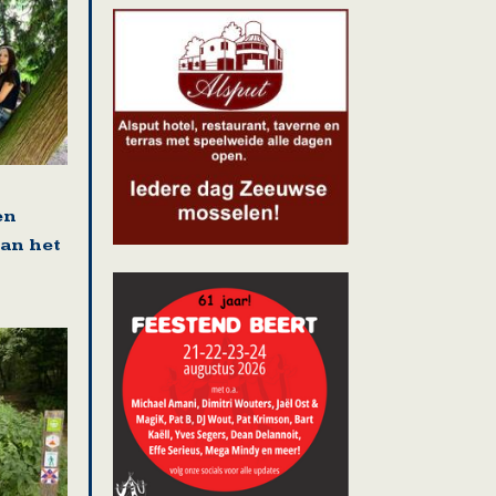
en
van het