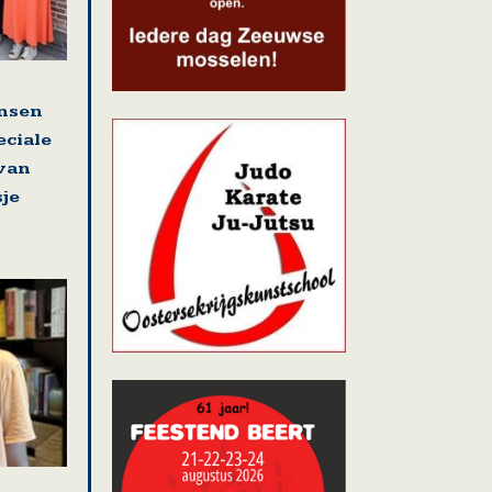
nsen
eciale
 van
sje