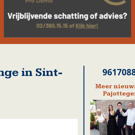
ge in Sint-
961708
Meer nieuws
Pajotteg