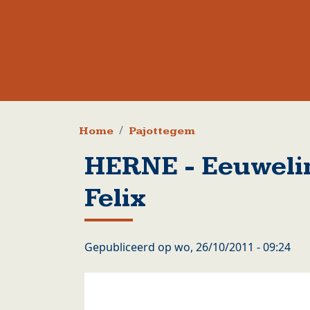
Kruimelpad
Home
Pajottegem
HERNE - Eeuwelin
Felix
Gepubliceerd op
wo, 26/10/2011 - 09:24