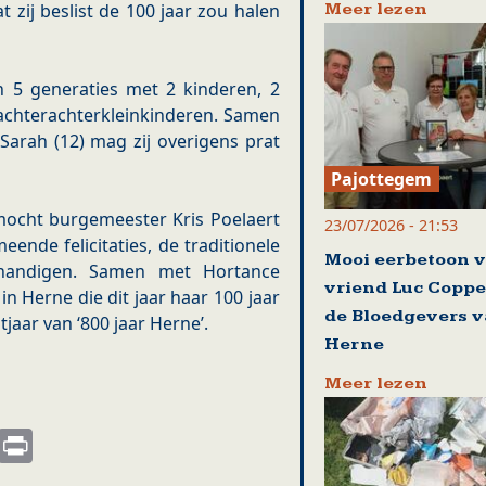
Meer lezen
at zij beslist de 100 jaar zou halen
n 5 generaties met 2 kinderen, 2
 achterachterkleinkinderen. Samen
 Sarah (12) mag zij overigens prat
Pajottegem
ocht burgemeester Kris Poelaert
23/07/2026 - 21:53
nde felicitaties, de traditionele
Mooi eerbetoon 
rhandigen. Samen met Hortance
vriend Luc Coppe
in Herne die dit jaar haar 100 jaar
de Bloedgevers 
jaar van ‘800 jaar Herne’.
Herne
Meer lezen
s
nkedIn
Email
Print