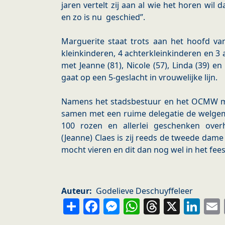
jaren vertelt zij aan al wie het horen wil d
en zo is nu geschied”.
Marguerite staat trots aan het hoofd va
kleinkinderen, 4 achterkleinkinderen en 3
met Jeanne (81), Nicole (57), Linda (39) en
gaat op een 5-geslacht in vrouwelijke lijn.
Namens het stadsbestuur en het OCMW m
samen met een ruime delegatie de welgemee
100 rozen en allerlei geschenken ove
(Jeanne) Claes is zij reeds de tweede dame 
mocht vieren en dit dan nog wel in het feest
Auteur
Godelieve Deschuyffeleer
Share
Facebook
Messenger
WhatsApp
Thread
X
Li