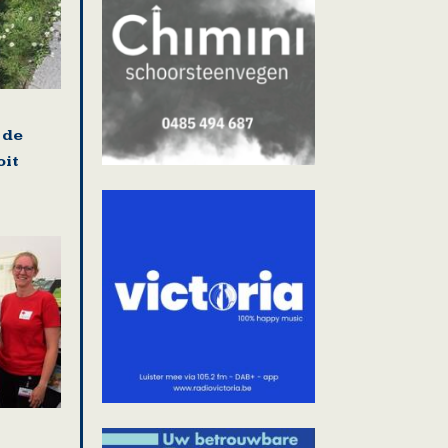
 de
oit