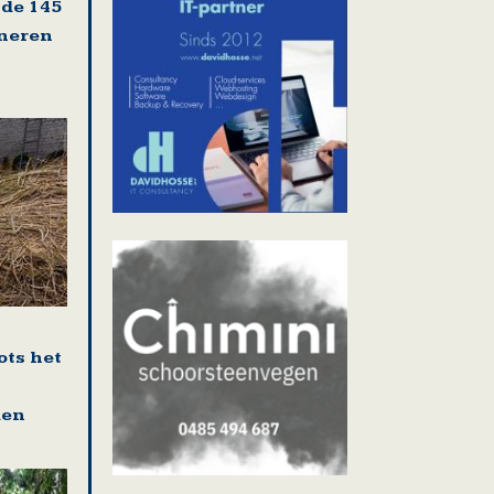
 de 145
oneren
ots het
den