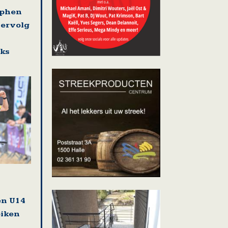
ephen
vervolg
eks
en U14
biken