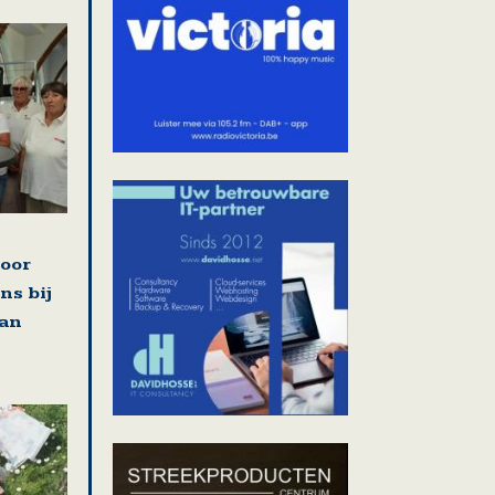
voor
ns bij
van