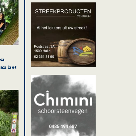
en
van het