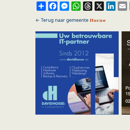
Share
Facebook
Messenger
WhatsApp
Thread
X
Li
Herne