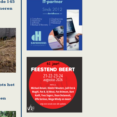
 de 145
oneren
ots het
den