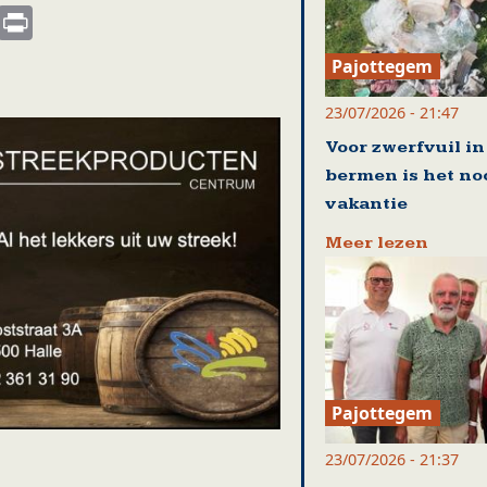
s
nkedIn
Email
Print
Pajottegem
23/07/2026 - 21:47
Voor zwerfvuil in
bermen is het no
vakantie
Meer lezen
Pajottegem
23/07/2026 - 21:37