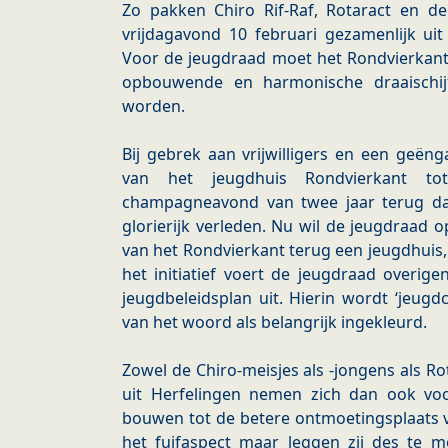
Zo pakken Chiro Rif-Raf, Rotaract en 
vrijdagavond 10 februari gezamenlijk uit
Voor de jeugdraad moet het Rondvierkant
opbouwende en harmonische draaischijf
worden.
Bij gebrek aan vrijwilligers en een geën
van het jeugdhuis Rondvierkant t
champagneavond van twee jaar terug da
glorierijk verleden. Nu wil de jeugdraad
van het Rondvierkant terug een jeugdhuis
het initiatief voert de jeugdraad overig
jeugdbeleidsplan uit. Hierin wordt ‘jeugd
van het woord als belangrijk ingekleurd.
Zowel de Chiro-meisjes als -jongens als R
uit Herfelingen nemen zich dan ook voo
bouwen tot de betere ontmoetingsplaats vo
het fuifaspect maar leggen zij des te 