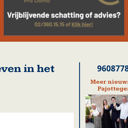
ven in het
960877
Meer nieuws
Pajotteg