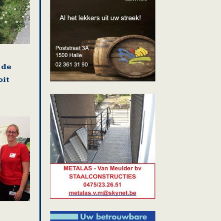
 de
oit