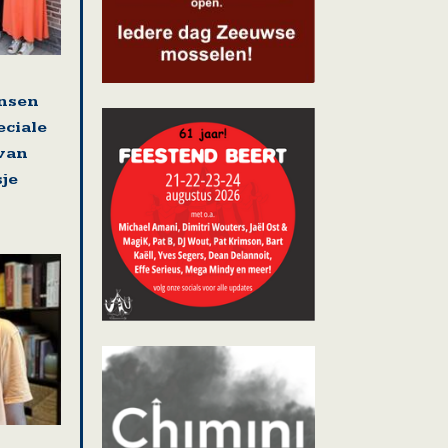
nsen
eciale
 van
sje