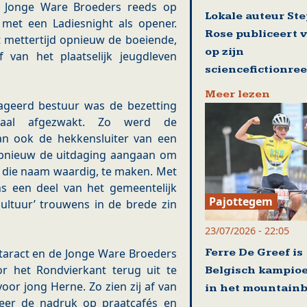
de Jonge Ware Broeders reeds op
Lokale auteur St
 met een Ladiesnight als opener.
Rose publiceert 
 mettertijd opnieuw de boeiende,
op zijn
 van het plaatselijk jeugdleven
sciencefictionre
Meer lezen
gageerd bestuur was de bezetting
otaal afgezwakt. Zo werd de
n ook de hekkensluiter van een
 opnieuw de uitdaging aangaan om
, die naam waardig, te maken. Met
ens een deel van het gemeentelijk
Pajottegem
cultuur’ trouwens in de brede zin
23/07/2026 - 22:05
Ferre De Greef is
otaract en de Jonge Ware Broeders
r het Rondvierkant terug uit te
Belgisch kampio
or jong Herne. Zo zien zij af van
in het mountain
meer de nadruk op praatcafés en