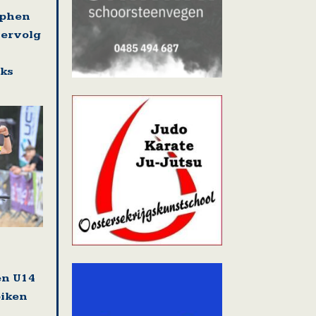
ephen
vervolg
eks
en U14
biken