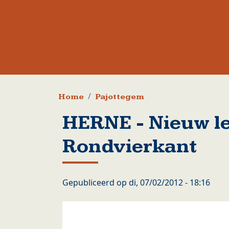
Kruimelpad
Home
Pajottegem
HERNE - Nieuw le
Rondvierkant
Gepubliceerd op
di, 07/02/2012 - 18:16