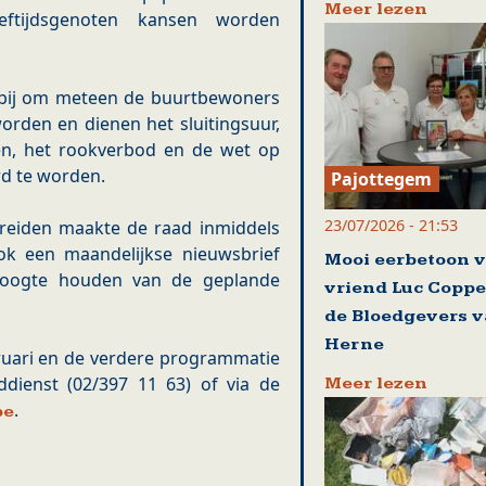
Meer lezen
eftijdsgenoten kansen worden
 bij om meteen de buurtbewoners
worden en dienen het sluitingsuur,
en, het rookverbod en de wet op
rd te worden.
Pajottegem
23/07/2026 - 21:53
preiden maakte de raad inmiddels
ok een maandelijkse nieuwsbrief
Mooi eerbetoon 
hoogte houden van de geplande
vriend Luc Coppe
de Bloedgevers 
Herne
ruari en de verdere programmatie
dienst (02/397 11 63) of via de
Meer lezen
.
be