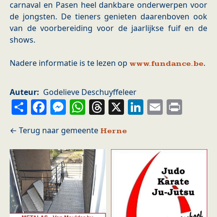
carnaval en Pasen heel dankbare onderwerpen voor
de jongsten. De tieners genieten daarenboven ook
van de voorbereiding voor de jaarlijkse fuif en de
shows.
Nadere informatie is te lezen op
.
www.fundance.be
Auteur
Godelieve Deschuyffeleer
Share
Facebook
Messenger
WhatsApp
Threads
X
LinkedIn
Email
Prin
Herne