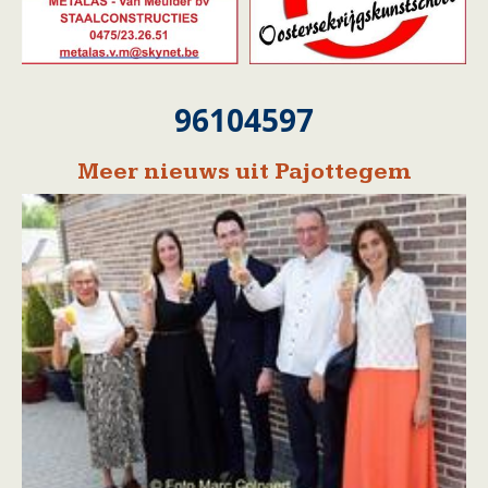
96104597
Meer nieuws uit Pajottegem