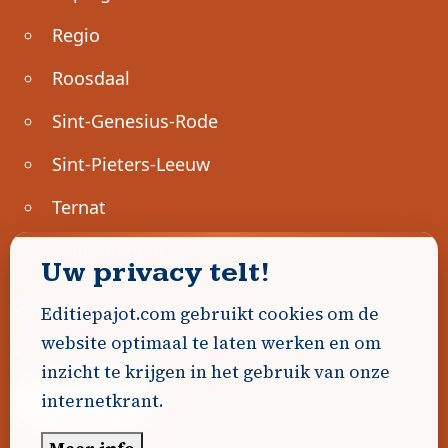
Regio
Roosdaal
Sint-Genesius-Rode
Sint-Pieters-Leeuw
Ternat
Ondernemen
Uw privacy telt!
Geen advertenties gevonden.
Editiepajot.com gebruikt cookies om de
website optimaal te laten werken en om
Uw advertentie hier? Contacteer ons!
inzicht te krijgen in het gebruik van onze
internetkrant.
Word Partner!