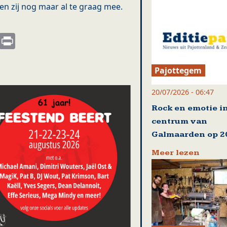
en zij nog maar al te graag mee.
s
nkedIn
Email
Print
Pajottegem
20/07/2026 - 06:47
Rock en emotie i
centrum van
Galmaarden op 20
Meer lezen