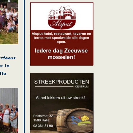
rtfeest
r in
lle