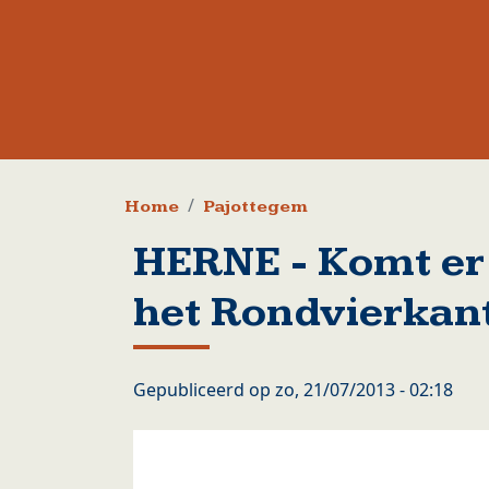
Kruimelpad
Home
Pajottegem
HERNE - Komt er 
het Rondvierkan
Gepubliceerd op
zo, 21/07/2013 - 02:18