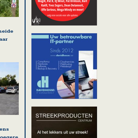
heide
aar
ens
roegere