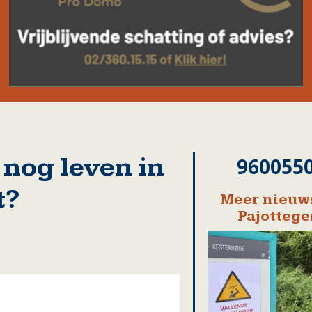
nog leven in
960055
t?
Meer nieuws
Pajotteg