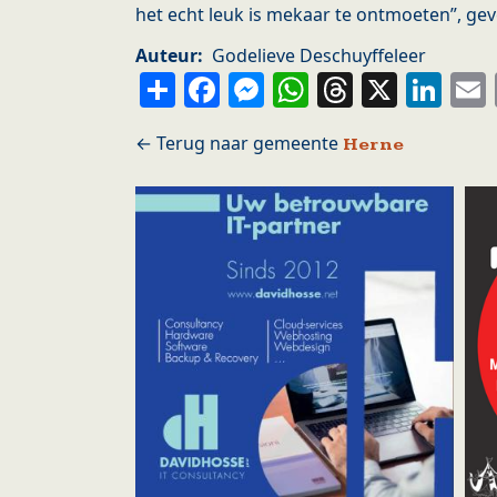
het echt leuk is mekaar te ontmoeten”, gev
Auteur
Godelieve Deschuyffeleer
Share
Facebook
Messenger
WhatsApp
Thread
X
Li
Herne