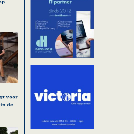
op
gt voor
 in de