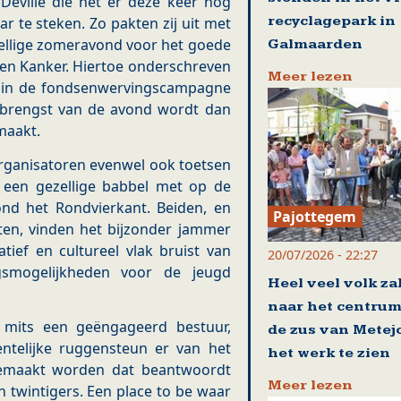
Devillé die het er deze keer nog
recyclagepark in
 te steken. Zo pakten zij uit met
zellige zomeravond voor het goede
Galmaarden
egen Kanker. Hiertoe onderschreven
Meer lezen
t in de fondsenwervingscampagne
pbrengst van de avond wordt dan
maakt.
rganisatoren evenwel ook toetsen
 een gezellige babbel met op de
nd het Rondvierkant. Beiden, en
Pajottegem
ten, vinden het bijzonder jammer
tief en cultureel vlak bruist van
20/07/2026 - 22:27
gsmogelijkheden voor de jeugd
Heel veel volk za
naar het centrum
, mits een geëngageerd bestuur,
de zus van Metej
ntelijke ruggensteun er van het
het werk te zien
 gemaakt worden dat beantwoordt
Meer lezen
n twintigers. Een place to be waar