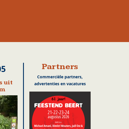
Partners
05
Commerciële partners,
 uit
advertenties en vacatures
em