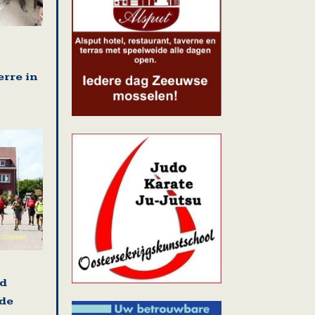
erre in
nd
 de