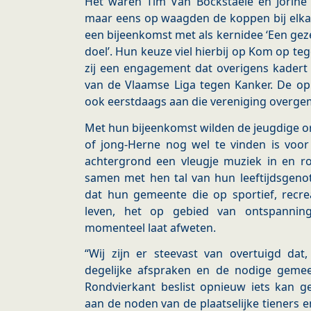
Het waren Tim Van Bockstaele en Jorine 
maar eens op waagden de koppen bij elkaar
een bijeenkomst met als kernidee ‘Een ge
doel’. Hun keuze viel hierbij op Kom op t
zij een engagement dat overigens kader
van de Vlaamse Liga tegen Kanker. De o
ook eerstdaags aan die vereniging overge
Met hun bijeenkomst wilden de jeugdige o
of jong-Herne nog wel te vinden is voor
achtergrond een vleugje muziek in en ro
samen met hen tal van hun leeftijdsgeno
dat hun gemeente die op sportief, recrea
leven, het op gebied van ontspannin
momenteel laat afweten.
“Wij zijn er steevast van overtuigd dat
degelijke afspraken en de nodige gemee
Rondvierkant beslist opnieuw iets kan
aan de noden van de plaatselijke tieners e