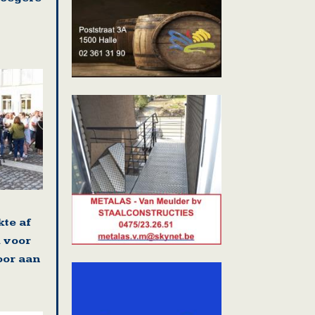
kte af
 voor
oor aan