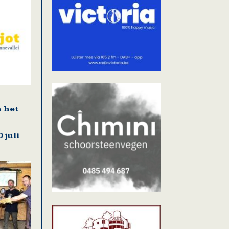
n het
 juli