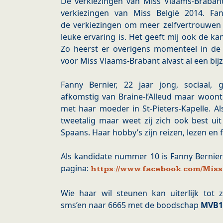
De verkiezingen van Miss Vlaams-Brabant
verkiezingen van Miss België 2014. Fa
de verkiezingen om meer zelfvertrouwen 
leuke ervaring is. Het geeft mij ook de 
Zo heerst er overigens momenteel in de
voor Miss Vlaams-Brabant alvast al een bij
Fanny Bernier, 22 jaar jong, sociaal,
afkomstig van Braine-l’Alleud maar woont
met haar moeder in St-Pieters-Kapelle. Al
tweetalig maar weet zij zich ook best ui
Spaans. Haar hobby’s zijn reizen, lezen en f
Als kandidate nummer 10 is Fanny Bernier
pagina:
https://www.facebook.com/Mi
Wie haar wil steunen kan uiterlijk to
sms’en naar 6665 met de boodschap
MVB1