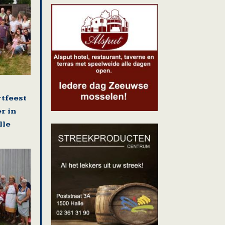
rtfeest
r in
lle