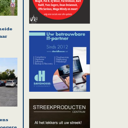
heide
aar
ens
roegere