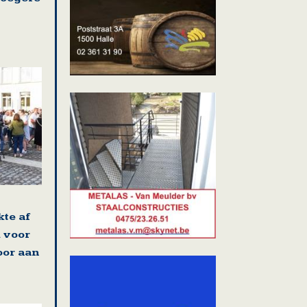
kte af
 voor
oor aan