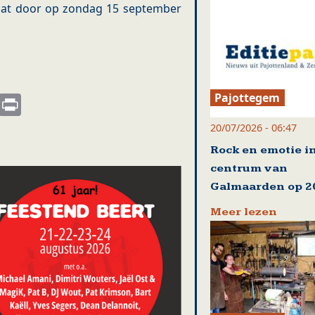
aat door op zondag 15 september
Pajottegem
s
nkedIn
Email
Print
20/07/2026 - 06:47
Rock en emotie i
centrum van
Galmaarden op 20
Meer lezen