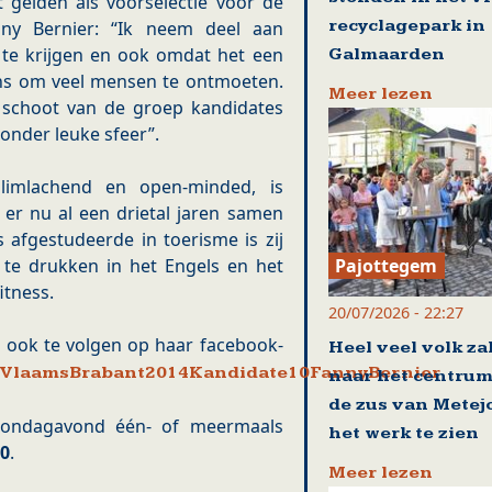
 gelden als voorselectie voor de
recyclagepark in
nny Bernier: “Ik neem deel aan
te krijgen en ook omdat het een
Galmaarden
kans om veel mensen te ontmoeten.
Meer lezen
 schoot van de groep kandidates
zonder leuke sfeer”.
 glimlachend en open-minded, is
 er nu al een drietal jaren samen
s afgestudeerde in toerisme is zij
Pajottegem
t te drukken in het Engels en het
itness.
20/07/2026 - 22:27
 ook te volgen op haar facebook-
Heel veel volk za
ssVlaamsBrabant2014Kandidate10FannyBernier
naar het centrum
de zus van Metej
t zondagavond één- of meermaals
het werk te zien
0
.
Meer lezen