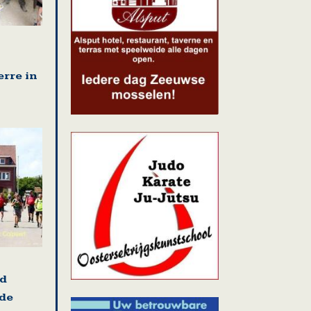
erre in
nd
 de