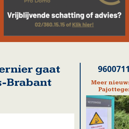
ernier gaat
960071
s-Brabant
Meer nieuws
Pajotteg