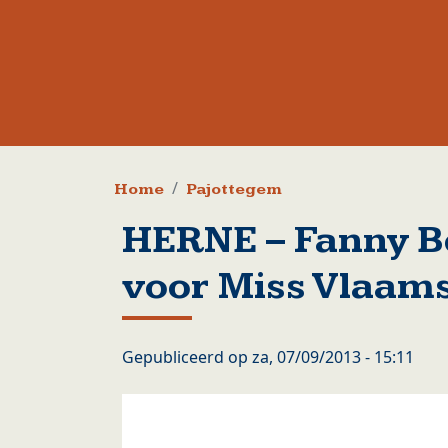
Kruimelpad
Home
Pajottegem
HERNE – Fanny B
voor Miss Vlaam
Gepubliceerd op
za, 07/09/2013 - 15:11