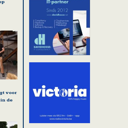
op
gt voor
 in de