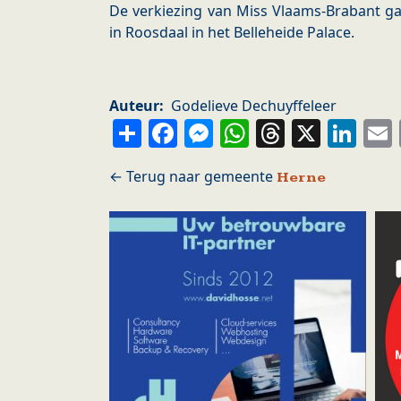
De verkiezing van Miss Vlaams-Brabant g
in Roosdaal in het Belleheide Palace.
Auteur
Godelieve Dechuyffeleer
Share
Facebook
Messenger
WhatsApp
Thread
X
Li
Herne