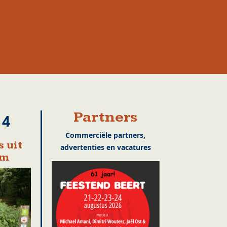
Partners
14
Commerciële partners,
 uit
advertenties en vacatures
em