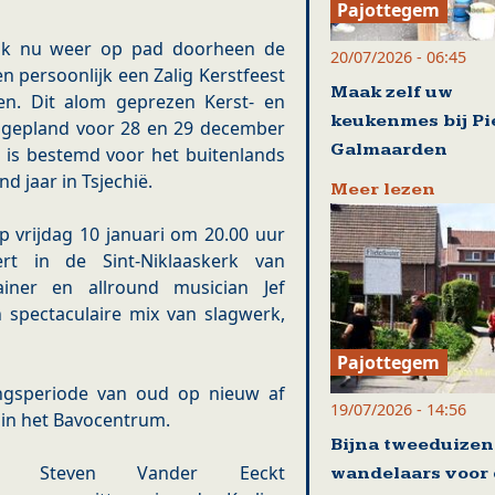
Pajottegem
 ook nu weer op pad doorheen de
20/07/2026 - 06:45
 persoonlijk een Zalig Kerstfeest
Maak zelf uw
en. Dit alom geprezen Kerst- en
keukenmes bij Pi
u gepland voor 28 en 29 december
Galmaarden
t is bestemd voor het buitenlands
 jaar in Tsjechië.
Meer lezen
op vrijdag 10 januari om 20.00 uur
rt in de Sint-Niklaaskerk van
tainer en allround musician Jef
 spectaculaire mix van slagwerk,
Pajottegem
gangsperiode van oud op nieuw af
19/07/2026 - 14:56
 in het Bavocentrum.
Bijna tweeduize
ter Steven Vander Eeckt
wandelaars voor