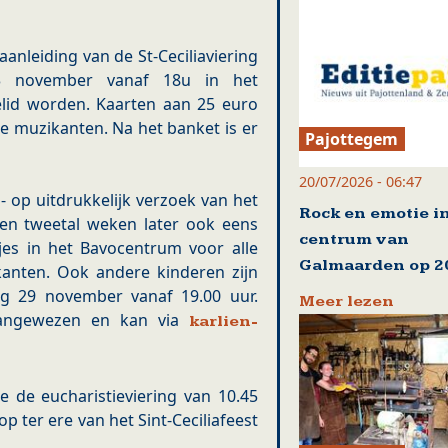
aanleiding van de St-Ceciliaviering
3 november vanaf 18u in het
lid worden. Kaarten aan 25 euro
de muzikanten. Na het banket is er
Pajottegem
20/07/2026 - 06:47
- op uitdrukkelijk verzoek van het
Rock en emotie i
en tweetal weken later ook eens
centrum van
jes in het Bavocentrum voor alle
Galmaarden op 20
kanten. Ook andere kinderen zijn
ag 29 november vanaf 19.00 uur.
Meer lezen
 aangewezen en kan via
karlien-
 de eucharistieviering van 10.45
p ter ere van het Sint-Ceciliafeest