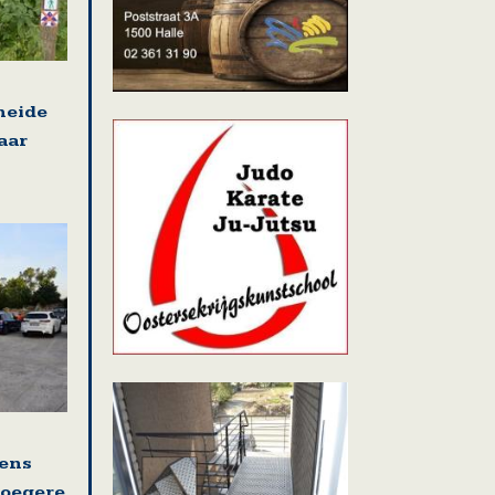
heide
aar
ens
roegere