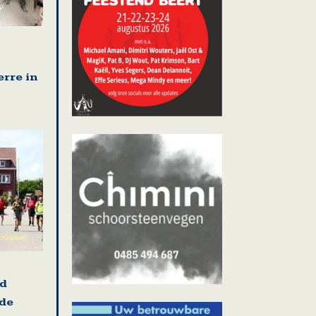
erre in
nd
 de