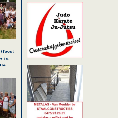
rtfeest
r in
lle