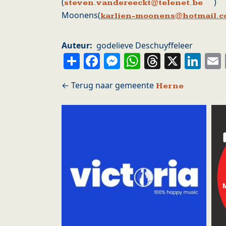
(
) en
steven.vandereeckt@telenet.be
Moonens(
karlien-moonens@hotmail.
Auteur
godelieve Deschuyffeleer
Share
Facebook
Messenger
WhatsApp
Thread
X
Li
Herne