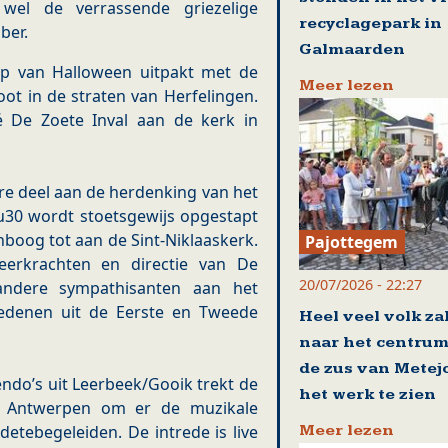
wel de verrassende griezelige
recyclagepark in
ber.
Galmaarden
ep van Halloween uitpakt met de
Meer lezen
oot in de straten van Herfelingen.
é De Zoete Inval aan de kerk in
 deel aan de herdenking van het
u30 wordt stoetsgewijs opgestapt
boog tot aan de Sint-Niklaaskerk.
Pajottegem
erkrachten en directie van De
20/07/2026 - 22:27
ndere sympathisanten aan het
edenen uit de Eerste en Tweede
Heel veel volk za
naar het centrum
de zus van Metej
do’s uit Leerbeek/Gooik trekt de
het werk te zien
r Antwerpen om er de muzikale
Meer lezen
detebegeleiden. De intrede is live