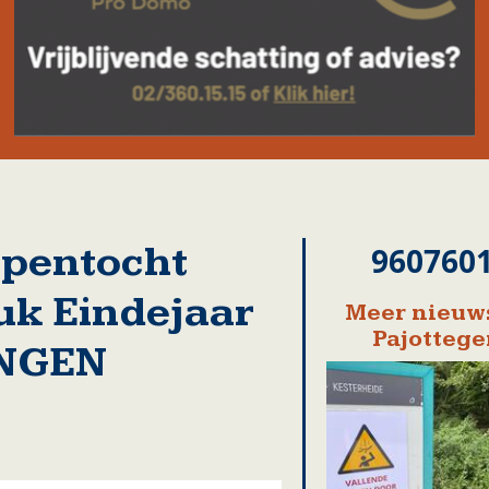
mpentocht
960760
uk Eindejaar
Meer nieuws
Pajotteg
INGEN