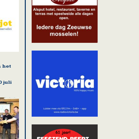
n het
 juli