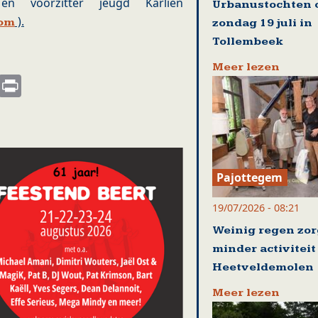
 voorzitter jeugd Karlien
Urbanustochten 
).
com
zondag 19 juli in
Tollembeek
Meer lezen
s
nkedIn
Email
Print
Pajottegem
19/07/2026 - 08:21
Weinig regen zor
minder activiteit
Heetveldemolen
Meer lezen