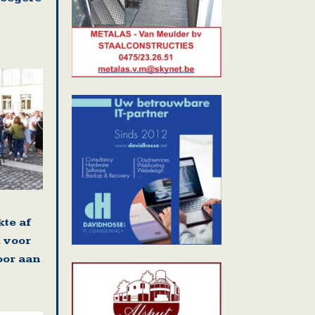
kte af
 voor
oor aan