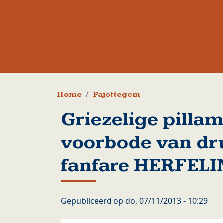
Kruimelpad
Home
Pajottegem
Griezelige pilla
voorbode van dr
fanfare HERFEL
Gepubliceerd op
do, 07/11/2013 - 10:29