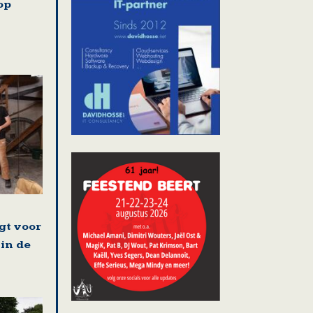
op
gt voor
 in de