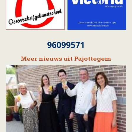
96099571
Meer nieuws uit Pajottegem