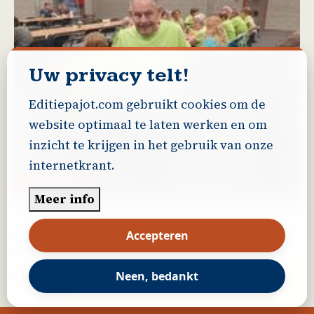
Uw privacy telt!
Editiepajot.com gebruikt cookies om de
website optimaal te laten werken en om
inzicht te krijgen in het gebruik van onze
internetkrant.
Pajottegem
Meer info
17/07/2026 - 19:14
Luc de oud stationschef van Herne is niet meer
Accepteren
onder ons
Neen, bedankt
Meer lezen