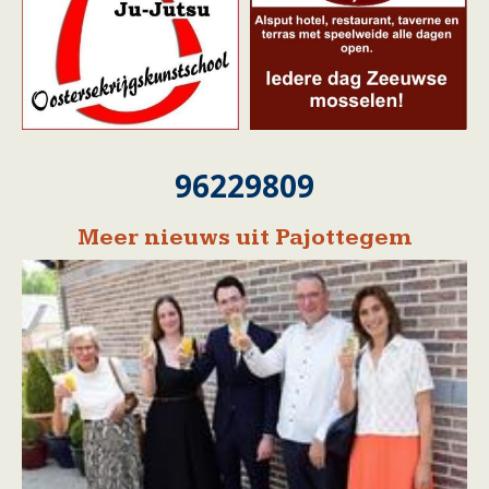
96229809
Meer nieuws uit Pajottegem