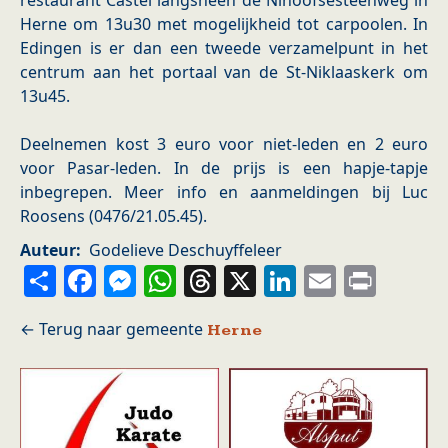
restaurant Castel langsheen de Ninoofsesteenweg in
Herne om 13u30 met mogelijkheid tot carpoolen. In
Edingen is er dan een tweede verzamelpunt in het
centrum aan het portaal van de St-Niklaaskerk om
13u45.
Deelnemen kost 3 euro voor niet-leden en 2 euro
voor Pasar-leden. In de prijs is een hapje-tapje
inbegrepen. Meer info en aanmeldingen bij Luc
Roosens (0476/21.05.45).
Auteur
Godelieve Deschuyffeleer
Share
Facebook
Messenger
WhatsApp
Threads
X
LinkedIn
Email
Prin
Herne