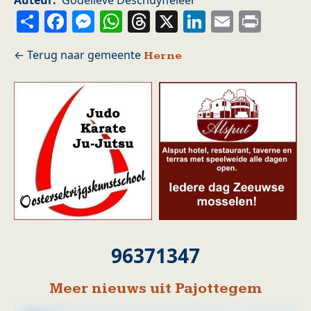
Auteur
Godelieve Deschuyffeleer
Share
Facebook
Messenger
WhatsApp
Threads
X
LinkedIn
Email
Prin
Herne
96371347
Meer nieuws uit Pajottegem