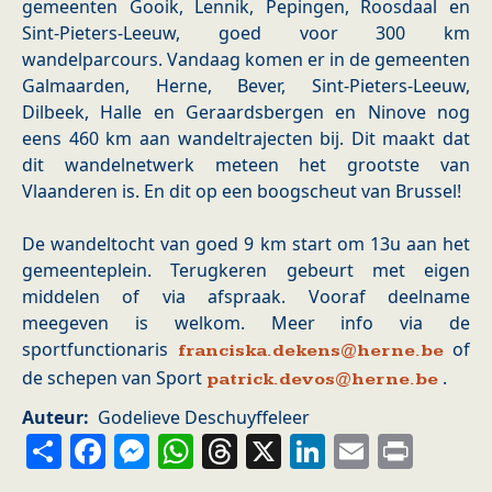
gemeenten Gooik, Lennik, Pepingen, Roosdaal en
Sint-Pieters-Leeuw, goed voor 300 km
wandelparcours. Vandaag komen er in de gemeenten
Galmaarden, Herne, Bever, Sint-Pieters-Leeuw,
Dilbeek, Halle en Geraardsbergen en Ninove nog
eens 460 km aan wandeltrajecten bij. Dit maakt dat
dit wandelnetwerk meteen het grootste van
Vlaanderen is. En dit op een boogscheut van Brussel!
De wandeltocht van goed 9 km start om 13u aan het
gemeenteplein. Terugkeren gebeurt met eigen
middelen of via afspraak. Vooraf deelname
meegeven is welkom. Meer info via de
sportfunctionaris
of
franciska.dekens@herne.be
de schepen van Sport
.
patrick.devos@herne.be
Auteur
Godelieve Deschuyffeleer
Share
Facebook
Messenger
WhatsApp
Threads
X
LinkedIn
Email
Prin