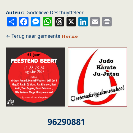
Auteur
Godelieve Deschuyffeleer
Share
Facebook
Messenger
WhatsApp
Threads
X
LinkedIn
Email
Prin
Herne
96290881