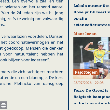
eesd. Een overvolle zaal en tien
Lokale auteur St
 beletten om het tanend aantal
Rose publiceert 
“Van de 24 leden zijn we bij Jong
nig, zelfs te weinig om volwaardig
op zijn
ns.
sciencefictionre
Meer lezen
e verwaarlozen voordelen. Dansen
t het coördinatievermogen en het
 het goedkoop. Mensen die denken
is voor natuurtalent hebben het
 ook blijven voor iedereen”.
mers die zich tachtigers mochten
Pajottegem
 attentie en een bloempje. De kers
23/07/2026 - 22:05
ancine Pletinckx van dansgroep
Ferre De Greef is
Belgisch kampio
s
nkedIn
Email
Print
in het mountain