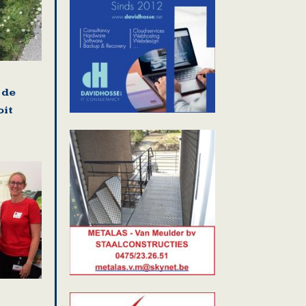
 de
oit