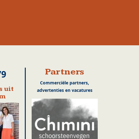
Partners
79
Commerciële partners,
 uit
advertenties en vacatures
em