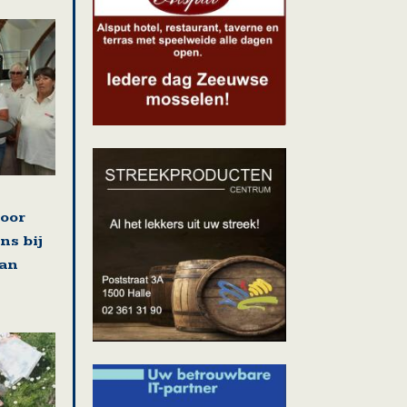
voor
ns bij
van