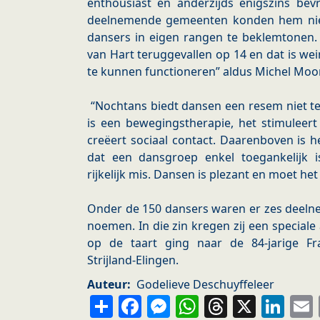
enthousiast en anderzijds enigszins bevr
deelnemende gemeenten konden hem niet
dansers in eigen rangen te beklemtonen. 
van Hart teruggevallen op 14 en dat is wei
te kunnen functioneren” aldus Michel Moo
“Nochtans biedt dansen een resem niet t
is een bewegingstherapie, het stimuleer
creëert sociaal contact. Daarenboven is
dat een dansgroep enkel toegankelijk 
rijkelijk mis. Dansen is plezant en moet het
Onder de 150 dansers waren er zes deelne
noemen. In die zin kregen zij een speciale
op de taart ging naar de 84-jarige Fr
Strijland-Elingen.
Auteur
Godelieve Deschuyffeleer
Share
Facebook
Messenger
WhatsApp
Thread
X
Li