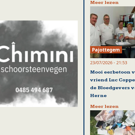
Meer lezen
Pajottegem
23/07/2026 - 21:53
Mooi eerbetoon 
vriend Luc Coppe
de Bloedgevers 
Herne
Meer lezen