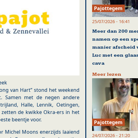
Pajottegem
25/07/2026 - 16:41
Meer dan 200 me
namen op een sp
manier afscheid
Luc met een glaa
cava
Meer lezen
eek
Jong van Hart” stond het weekend
est. Samen met de negen andere
rijland, Halle, Lennik, Oetingen,
 zetten de kwikke Okra-ers in het
ste beentje voor.
Pajottegem
r Michel Moons enerzijds laaiend
24/07/2026 - 21:20