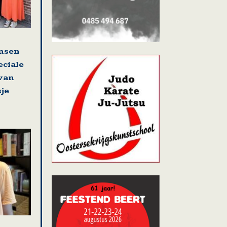
nsen
eciale
 van
sje