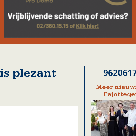
is plezant
962061
Meer nieuws
Pajotteg