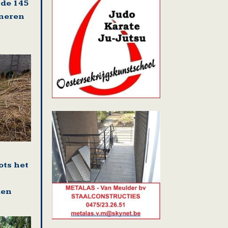
 de 145
oneren
ots het
den