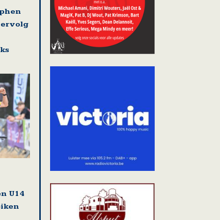
ephen
vervolg
eks
en U14
biken