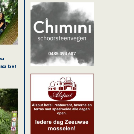
en
van het