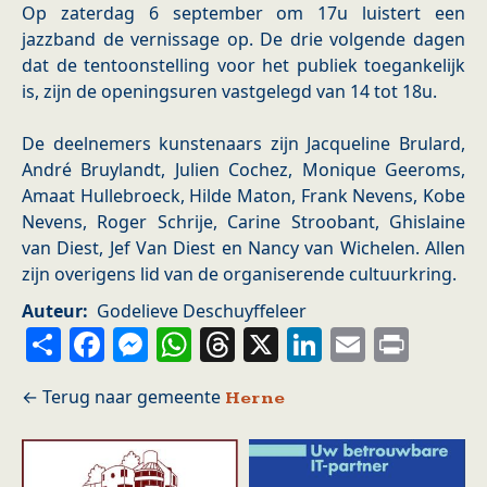
Op zaterdag 6 september om 17u luistert een
jazzband de vernissage op. De drie volgende dagen
dat de tentoonstelling voor het publiek toegankelijk
is, zijn de openingsuren vastgelegd van 14 tot 18u.
De deelnemers kunstenaars zijn Jacqueline Brulard,
André Bruylandt, Julien Cochez, Monique Geeroms,
Amaat Hullebroeck, Hilde Maton, Frank Nevens, Kobe
Nevens, Roger Schrije, Carine Stroobant, Ghislaine
van Diest, Jef Van Diest en Nancy van Wichelen. Allen
zijn overigens lid van de organiserende cultuurkring.
Auteur
Godelieve Deschuyffeleer
Share
Facebook
Messenger
WhatsApp
Threads
X
LinkedIn
Email
Prin
Herne