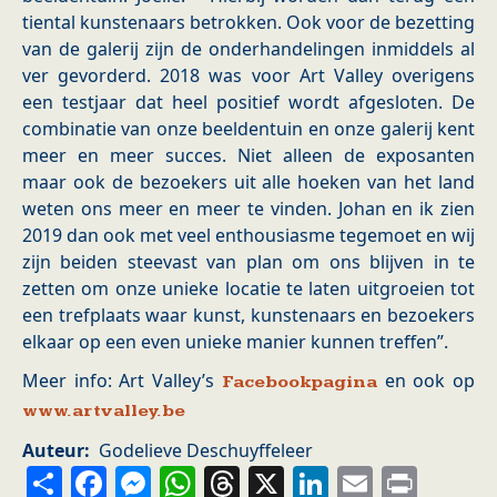
tiental kunstenaars betrokken. Ook voor de bezetting
van de galerij zijn de onderhandelingen inmiddels al
ver gevorderd. 2018 was voor Art Valley overigens
een testjaar dat heel positief wordt afgesloten. De
combinatie van onze beeldentuin en onze galerij kent
meer en meer succes. Niet alleen de exposanten
maar ook de bezoekers uit alle hoeken van het land
weten ons meer en meer te vinden. Johan en ik zien
2019 dan ook met veel enthousiasme tegemoet en wij
zijn beiden steevast van plan om ons blijven in te
zetten om onze unieke locatie te laten uitgroeien tot
een trefplaats waar kunst, kunstenaars en bezoekers
elkaar op een even unieke manier kunnen treffen”.
Meer info: Art Valley’s
en ook op
Facebookpagina
www.artvalley.be
Auteur
Godelieve Deschuyffeleer
Share
Facebook
Messenger
WhatsApp
Threads
X
LinkedIn
Email
Prin