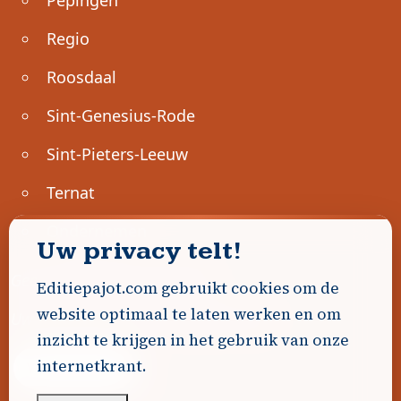
Regio
Roosdaal
Sint-Genesius-Rode
Sint-Pieters-Leeuw
Ternat
Ondernemen
Uw privacy telt!
Geen advertenties gevonden.
Editiepajot.com gebruikt cookies om de
website optimaal te laten werken en om
Uw advertentie hier? Contacteer ons!
inzicht te krijgen in het gebruik van onze
internetkrant.
Word Partner!