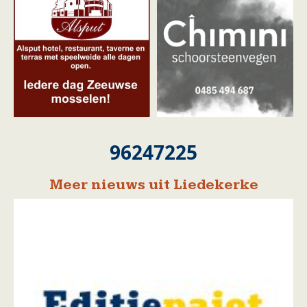
96247225
Meer nieuws uit Liedekerke