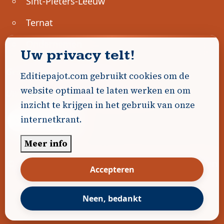
Sint-Pieters-Leeuw
Ternat
Ondernemen
Uw privacy telt!
Geen advertenties gevonden.
Editiepajot.com gebruikt cookies om de
website optimaal te laten werken en om
Uw advertentie hier? Contacteer ons!
inzicht te krijgen in het gebruik van onze
internetkrant.
Word Partner!
Meer info
© 2026
Editiepajot.com
|
Algemene voorwaarden
Accepteren
|
Disclaimer
|
Privacybeleid
|
Cookiebeleid
|
Gerealiseerd door
DavidHosse.net
Neen, bedankt