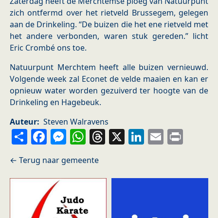
Zaterdag heeft de Merchtemse ploeg van Natuurpunt
zich ontfermd over het rietveld Brussegem, gelegen
aan de Drinkeling. “De buizen die het ene rietveld met
het andere verbonden, waren stuk gereden.” licht
Eric Crombé ons toe.
Natuurpunt Merchtem heeft alle buizen vernieuwd.
Volgende week zal Econet de velde maaien en kan er
opnieuw water worden gezuiverd ter hoogte van de
Drinkeling en Hagebeuk.
Auteur
Steven Walravens
Share
Facebook
Messenger
WhatsApp
Threads
X
LinkedIn
Email
Prin