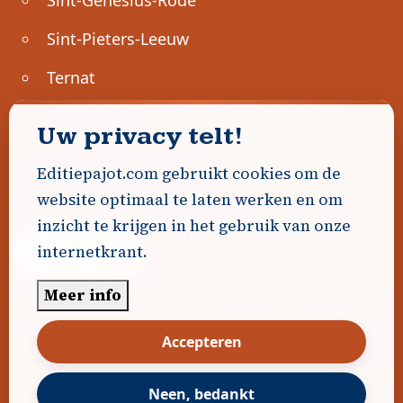
Sint-Genesius-Rode
Sint-Pieters-Leeuw
Ternat
Ondernemen
Uw privacy telt!
Geen advertenties gevonden.
Editiepajot.com gebruikt cookies om de
website optimaal te laten werken en om
Uw advertentie hier? Contacteer ons!
inzicht te krijgen in het gebruik van onze
internetkrant.
Word Partner!
Meer info
© 2026
Editiepajot.com
|
Algemene voorwaarden
Accepteren
|
Disclaimer
|
Privacybeleid
|
Cookiebeleid
|
Gerealiseerd door
DavidHosse.net
Neen, bedankt