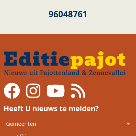
96048761
Heeft U nieuws te melden?
Voet
Gemeenten