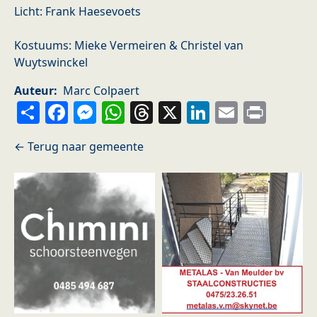
Licht: Frank Haesevoets
Kostuums: Mieke Vermeiren & Christel van
Wuytswinckel
Auteur
Marc Colpaert
Share
Facebook
Messenger
WhatsApp
Threads
X
LinkedIn
Email
Prin