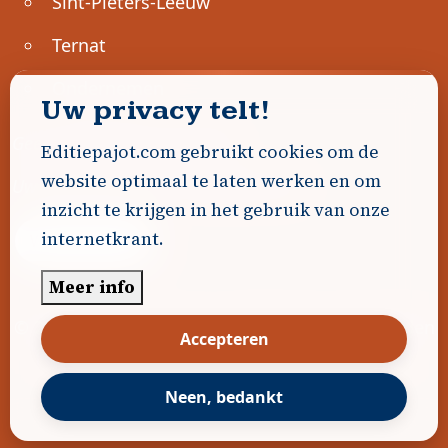
Sint-Pieters-Leeuw
Ternat
Ondernemen
Uw privacy telt!
Geen advertenties gevonden.
Editiepajot.com gebruikt cookies om de
website optimaal te laten werken en om
Uw advertentie hier? Contacteer ons!
inzicht te krijgen in het gebruik van onze
internetkrant.
Word Partner!
Meer info
© 2026
Editiepajot.com
|
Algemene voorwaarden
Accepteren
|
Disclaimer
|
Privacybeleid
|
Cookiebeleid
|
Gerealiseerd door
DavidHosse.net
Neen, bedankt