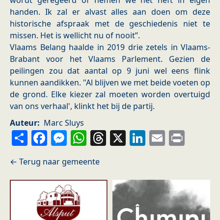
wordt geregeerd of nemen we het heft in eigen
handen. Ik zal er alvast alles aan doen om deze
historische afspraak met de geschiedenis niet te
missen. Het is wellicht nu of nooit”.
Vlaams Belang haalde in 2019 drie zetels in Vlaams-
Brabant voor het Vlaams Parlement. Gezien de
peilingen zou dat aantal op 9 juni wel eens flink
kunnen aandikken. "Al blijven we met beide voeten op
de grond. Elke kiezer zal moeten worden overtuigd
van ons verhaal', klinkt het bij de partij.
Auteur
Marc Sluys
Share
Facebook
Messenger
WhatsApp
Threads
X
LinkedIn
Email
Prin