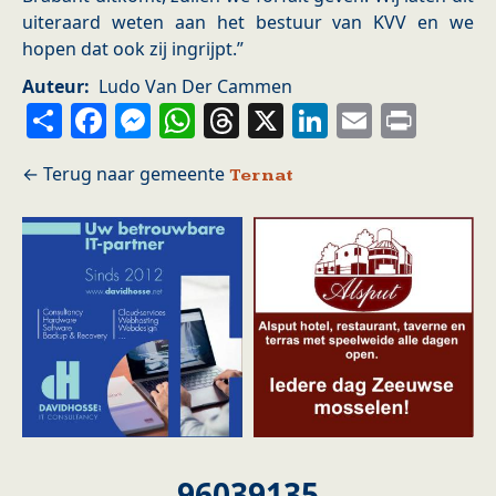
uiteraard weten aan het bestuur van KVV en we
hopen dat ook zij ingrijpt.”
Auteur
Ludo Van Der Cammen
Share
Facebook
Messenger
WhatsApp
Threads
X
LinkedIn
Email
Prin
Ternat
96039135