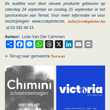
De audities voor deze nieuwe productie gebeuren op
zaterdag 24 september en zondag 25 september in het
sportcentrum van Ternat. Voor meer informatie en voor
inschrijvingen: www.ccdeploter.be,
info@ccdeploter.be
of 02-582 44 33.
Auteur
Ludo Van Der Cammen
Share
Facebook
Messenger
WhatsApp
Threads
X
LinkedIn
Email
Prin
Ternat