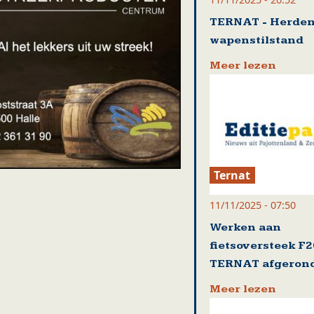
TERNAT - Herde
wapenstilstand
Meer lezen
Ternat
11/11/2025 - 07:50
Werken aan
fietsoversteek F2
TERNAT afgeron
Meer lezen