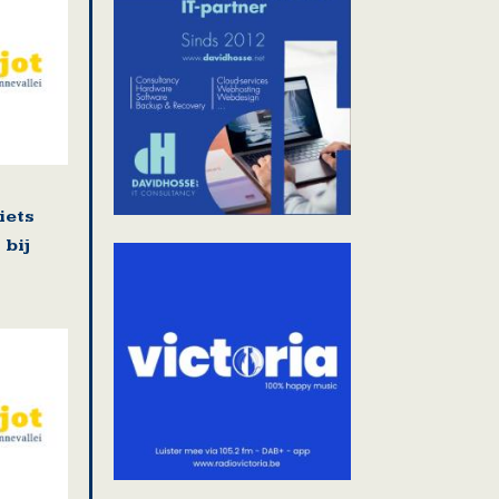
iets
bij