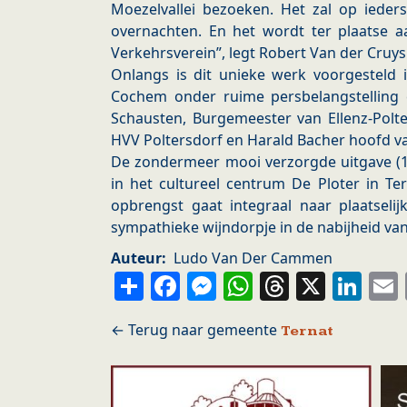
Moezelvallei bezoeken. Het zal op ieder
overnachten. En het wordt ter plaatse
Verkehrsverein”, legt Robert Van der Cruys 
Onlangs is dit unieke werk voorgesteld 
Cochem onder ruime persbelangstelling
Schausten, Burgemeester van Ellenz-Polt
HVV Poltersdorf en Harald Bacher hoofd va
De zondermeer mooi verzorgde uitgave (1
in het cultureel centrum De Ploter in Te
opbrengst gaat integraal naar plaatselijk
sympathieke wijndorpje in de nabijheid van
Auteur
Ludo Van Der Cammen
Share
Facebook
Messenger
WhatsApp
Thread
X
Li
Ternat