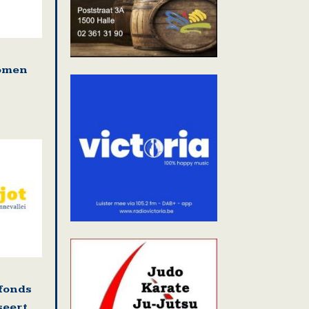
bomen
fonds
seert