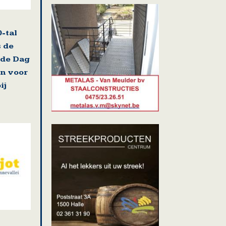
-tal
s de
 de Dag
n voor
ij