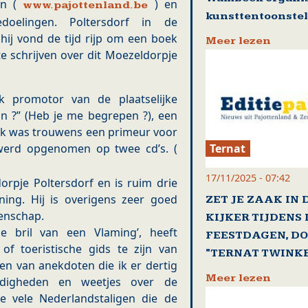
en (
) en
www.pajottenland.be
kunsttentoonstel
bedoelingen. Poltersdorf in de
 hij vond de tijd rijp om een boek
Meer lezen
te schrijven over dit Moezeldorpje
k promotor van de plaatselijke
in ?” (Heb je me begrepen ?), een
oek was trouwens een primeur voor
Ternat
 werd opgenomen op twee cd’s. (
17/11/2025 - 07:42
orpje Poltersdorf en is ruim drie
ning. Hij is overigens zeer goed
ZET JE ZAAK IN 
eenschap.
KIJKER TIJDENS 
de bril van een Vlaming’, heeft
FEESTDAGEN, DO
of toeristische gids te zijn van
"TERNAT TWINKE
en van anekdoten die ik er dertig
Meer lezen
digheden en weetjes over de
 de vele Nederlandstaligen die de