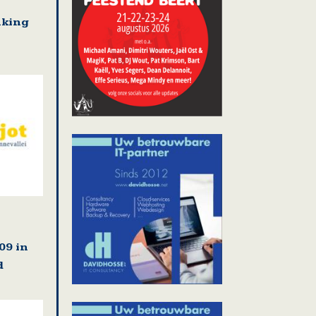
nking
09 in
d