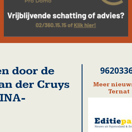
en door de
962033
Van der Cruys
Meer nieuws
Ternat
RINA-