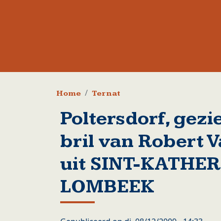
Kruimelpad
Home
Ternat
Poltersdorf, gezi
bril van Robert 
uit SINT-KATHE
LOMBEEK