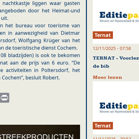
s nachtkastje liggen waar gasten
 aangeboden door het Heimat-und
uit.
in het bureau voor toerisme van
 en in aanwezigheid van Dietmar
Ternat
ersdorf, Wolfgang Krüger van het
n de toeristische dienst Cochem.
12/11/2025 - 07:58
08 bladzijden) is ook te bekomen
TERNAT - Voorlez
rnat aan de prijs van 6 euro. “De
de bib
e activiteiten in Poltersdorf, het
 Cochem”, besluit Robert.
Meer lezen
s
nkedIn
Email
Print
Ternat
11/11/2025 - 20:52