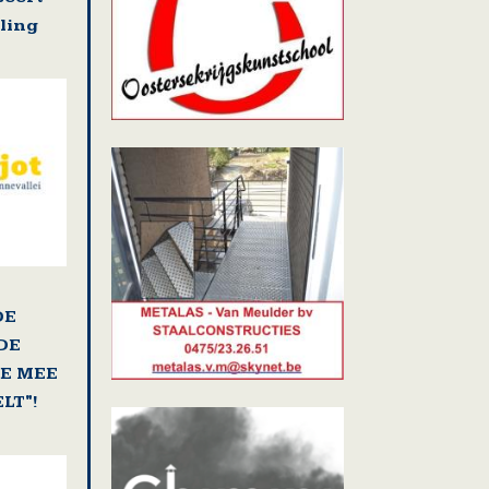
ling
DE
DE
E MEE
LT"!