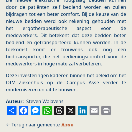
De nieuwe elektrische hoog/laag bedden kunnen
door de patiënten zelf bediend worden en zullen
bijdragen tot een beter comfort. Bij de keuze van de
nieuwe bedden werd ook rekening gehouden met
het ergotherapeutische aspect voor de
medewerkers. Dit betekent dat deze bedden beter
bediend en getransporteerd kunnen worden. In de
toekomst komt er trouwens ook nog een
bedtransporter, die het bedieningscomfort voor de
medewerkers in hoge mate zal verbeteren.
Deze investeringen kaderen binnen het beleid om het
OLV Ziekenhuis op de Campus Asse verder te
moderniseren en uit te bouwen.
Auteur
Steven Walavens
Share
Facebook
Messenger
WhatsApp
Threads
X
LinkedIn
Email
Prin
Asse