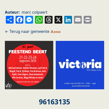
Auteur
marc colpaert
Share
Facebook
Messenger
WhatsApp
Threads
X
LinkedIn
Email
Prin
Asse
96163135