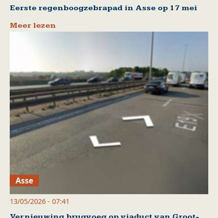
Eerste regenboogzebrapad in Asse op 17 mei
Meer lezen
Asse
13/05/2026 - 07:41
Vernieuwing brugvoeg op viaduct van Groot-