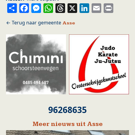
Share
Facebook
Messenger
WhatsApp
Threads
X
LinkedIn
Email
Prin
Asse
96268635
Meer nieuws uit Asse