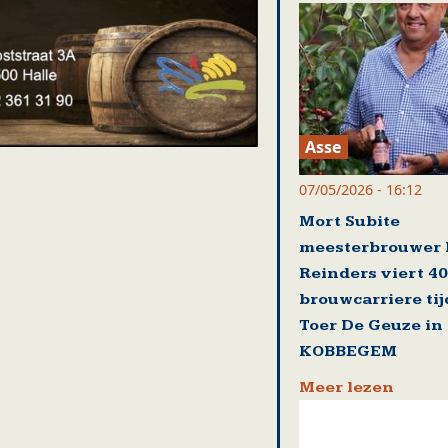
Asse
07/05/2026 - 16:12
Mort Subite
meesterbrouwer 
Reinders viert 40
brouwcarriere ti
Toer De Geuze in
KOBBEGEM
Meer lezen