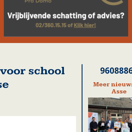
voor school
960888
se
Meer nieuws
Asse