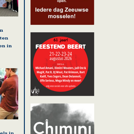
en
tten
en in
els in