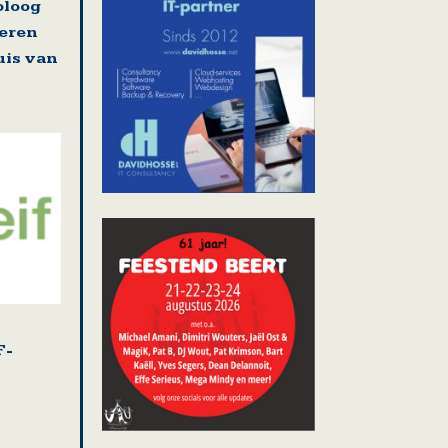
oloog
deren
uis van
F-