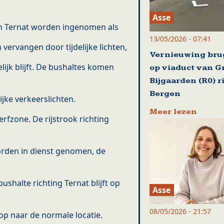
Asse
van Ternat worden ingenomen als
13/05/2026 - 07:41
vervangen door tijdelijke lichten,
Vernieuwing br
ijk blijft. De bushaltes komen
op viaduct van G
Bijgaarden (R0) r
Bergen
ijke verkeerslichten.
Meer lezen
erfzone. De rijstrook richting
orden in dienst genomen, de
halte richting Ternat blijft op
Asse
08/05/2026 - 21:57
t op naar de normale locatie.