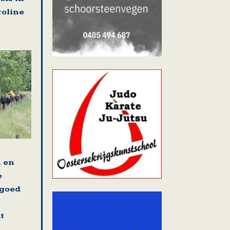
roline
n en
e
fgoed
t