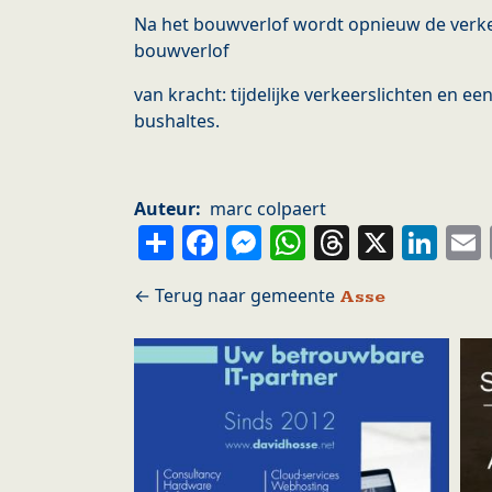
Na het bouwverlof wordt opnieuw de verke
bouwverlof
van kracht: tijdelijke verkeerslichten en een
bushaltes.
Auteur
marc colpaert
Share
Facebook
Messenger
WhatsApp
Thread
X
Li
Asse