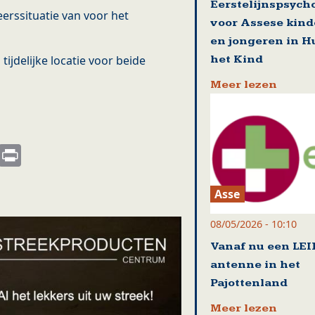
Eerstelijnspsych
erssituatie van voor het
voor Assese kin
en jongeren in H
het Kind
 tijdelijke locatie voor beide
Meer lezen
s
nkedIn
Email
Print
Asse
08/05/2026 - 10:10
Vanaf nu een LEI
antenne in het
Pajottenland
Meer lezen