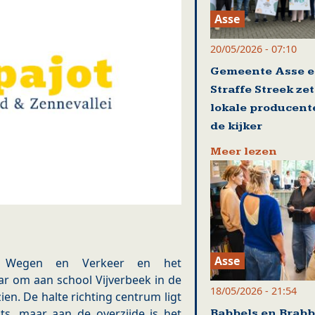
Asse
20/05/2026 - 07:10
Gemeente Asse 
Straffe Streek ze
lokale producent
de kijker
Meer lezen
Asse
ap Wegen en Verkeer en het
r om aan school Vijverbeek in de
18/05/2026 - 21:54
en. De halte richting centrum ligt
ts, maar aan de overzijde is het
Babbels en Brabb