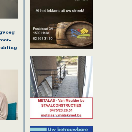
ugvoeg
root-
ichting