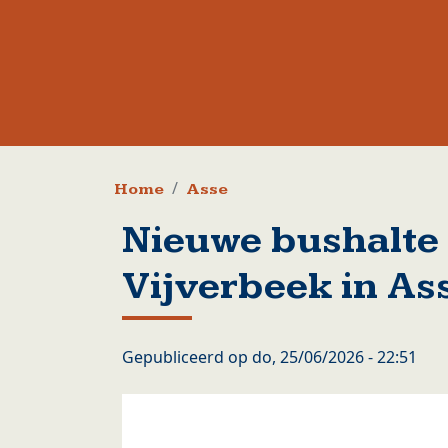
Kruimelpad
Home
Asse
Nieuwe bushalte 
Vijverbeek in As
Gepubliceerd op
do, 25/06/2026 - 22:51