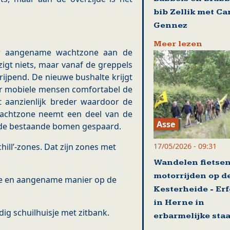
bib Zellik met Ca
Gennez
Meer lezen
er aangename wachtzone aan de
zigt niets, maar vanaf de greppels
ijpend. De nieuwe bushalte krijgt
r mobiele mensen comfortabel de
t aanzienlijk breder waardoor de
wachtzone neemt een deel van de
Asse
n de bestaande bomen gespaard.
17/05/2026 - 09:31
ill’-zones. Dat zijn zones met
Wandelen fietse
motorrijden op d
ige en aangename manier op de
Kesterheide - Er
in Herne in
g schuilhuisje met zitbank.
erbarmelijke staa