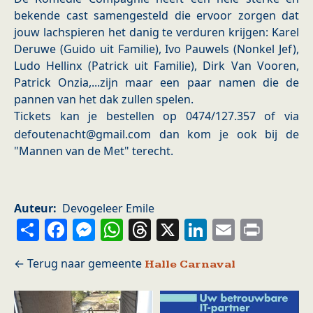
bekende cast samengesteld die ervoor zorgen dat
jouw lachspieren het danig te verduren krijgen: Karel
Deruwe (Guido uit Familie), Ivo Pauwels (Nonkel Jef),
Ludo Hellinx (Patrick uit Familie), Dirk Van Vooren,
Patrick Onzia,...zijn maar een paar namen die de
pannen van het dak zullen spelen.
Tickets kan je bestellen op 0474/127.357 of via
defoutenacht@gmail.com dan kom je ook bij de
"Mannen van de Met" terecht.
Auteur
Devogeleer Emile
Share
Facebook
Messenger
WhatsApp
Threads
X
LinkedIn
Email
Prin
Halle Carnaval