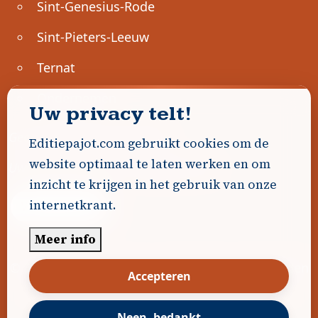
Sint-Genesius-Rode
Sint-Pieters-Leeuw
Ternat
Ondernemen
Uw privacy telt!
Geen advertenties gevonden.
Editiepajot.com gebruikt cookies om de
website optimaal te laten werken en om
Uw advertentie hier? Contacteer ons!
inzicht te krijgen in het gebruik van onze
internetkrant.
Word Partner!
Meer info
© 2026
Editiepajot.com
|
Algemene voorwaarden
Accepteren
|
Disclaimer
|
Privacybeleid
|
Cookiebeleid
|
Gerealiseerd door
DavidHosse.net
Neen, bedankt