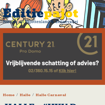
Overslaan en naar de inhoud gaan
Kruimelpad
Home
Halle
Halle Carnaval